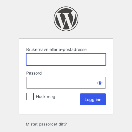
Logg
inn
Brukernavn eller e-postadresse
Passord
Husk meg
Mistet passordet ditt?