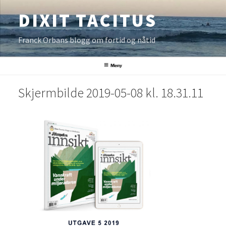
Gå
DIXIT TACITUS
til
innhold
Franck Orbans blogg om fortid og nåtid
Meny
Skjermbilde 2019-05-08 kl. 18.31.11