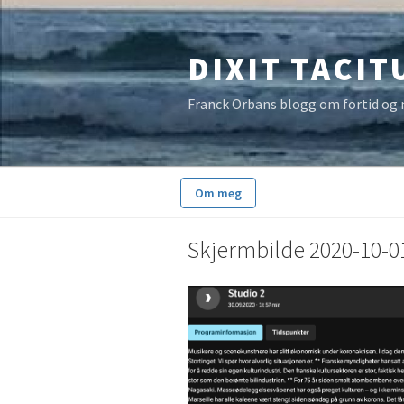
Gå
til
DIXIT TACIT
innhold
Franck Orbans blogg om fortid og 
Om meg
Skjermbilde 2020-10-01