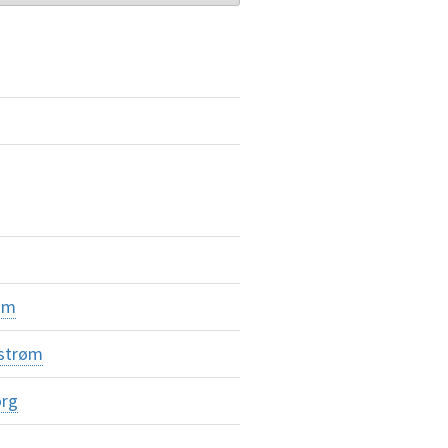
øm
strøm
org