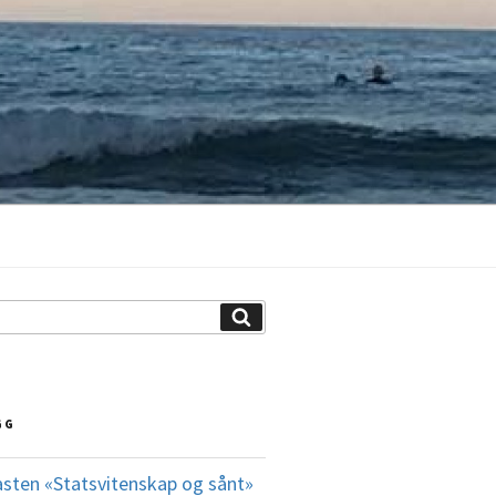
Søk
GG
asten «Statsvitenskap og sånt»