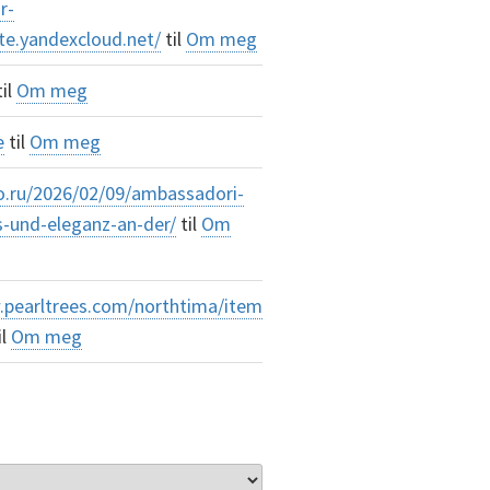
r-
te.yandexcloud.net/
til
Om meg
il
Om meg
e
til
Om meg
o.ru/2026/02/09/ambassadori-
s-und-eleganz-an-der/
til
Om
.pearltrees.com/northtima/item
il
Om meg