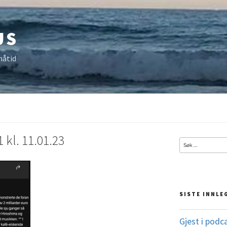
US
nåtid
 kl. 11.01.23
Søk
etter:
SISTE INNLE
Gjest i podc