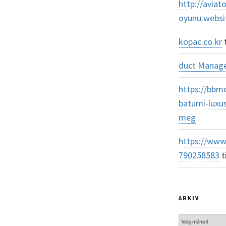
http://aviato
oyunu.websi
kopac.co.kr
t
duct Manag
https://bbm
batumi-luxu
meg
https://www
790258583
t
ARKIV
Arkiv