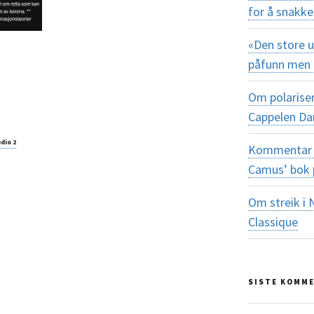
for å snakke
«Den store u
påfunn men 
Om polariser
Cappelen D
dio 2
Kommentar 
Camus’ bok 
Om streik i 
Classique
SISTE KOMM