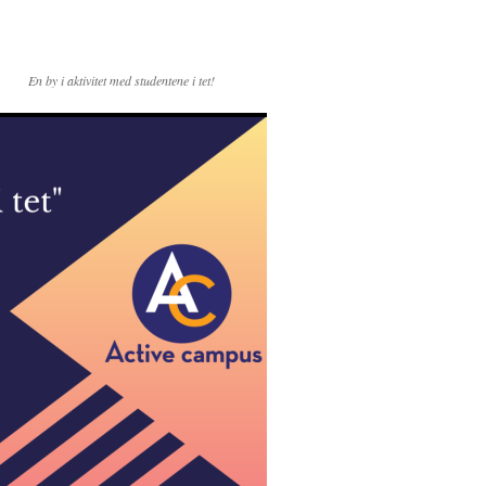
En by i aktivitet med studentene i tet!