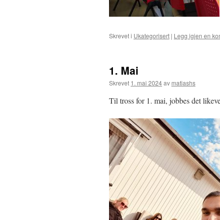
Skrevet i
Ukategorisert
|
Legg igjen en k
1. Mai
Skrevet
1. mai 2024
av
matiashs
Til tross for 1. mai, jobbes det lik