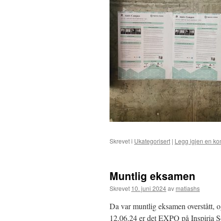
Skrevet i
Ukategorisert
|
Legg igjen en k
Muntlig eksamen
Skrevet
10. juni 2024
av
matiashs
Da var muntlig eksamen overstått, o
12.06.24 er det EXPO på Inspiria Sci