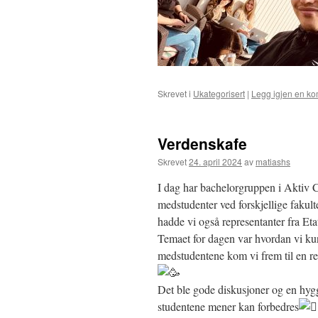
Skrevet i
Ukategorisert
|
Legg igjen en k
Verdenskafe
Skrevet
24. april 2024
av
matiashs
I dag har bachelorgruppen i Akti
medstudenter ved forskjellige fakul
hadde vi også representanter fra Et
Temaet for dagen var hvordan vi kun
medstudentene kom vi frem til en rek
Det ble gode diskusjoner og en hygg
studentene mener kan forbedres