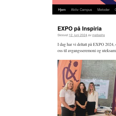
Hjem
Aktiv Campus
Metoder
EXPO på Inspiria
Skrevet
12. juni 2024
av
matiashs
I dag har vi deltatt på EXPO 2024, og
oss til avgangsseremoni og uteksam