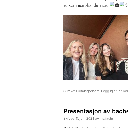
velkommen skal du være!
Skrevet i
Ukategorisert
|
Legg igjen en k
Presentasjon av bach
Skrevet
8. juni 2024
av
matiashs