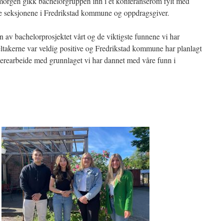
smorgen gikk bachelorgruppen inn i et konferanserom fylt med
ike seksjonene i Fredrikstad kommune og oppdragsgiver.
n av bachelorprosjektet vårt og de viktigste funnene vi har
ltakerne var veldig positive og Fredrikstad kommune har planlagt
iderearbeide med grunnlaget vi har dannet med våre funn i