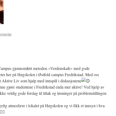
ommentar
v Campus gjennomført metoden «Verdenskafe» med gode
teter her på Høgskolen i Østfold campus Fredrikstad. Med oss
at Aktive Liv som hjalp med innspill i diskusjonene
ne gjøre studentene i Fredrikstad enda mer aktive! Ved hjelp av
ke veldig gode forslag til tiltak og løsninger på problemstillingen
elig atmosfære i lokalet på Høgskolen og vi fikk et innsyn i hva