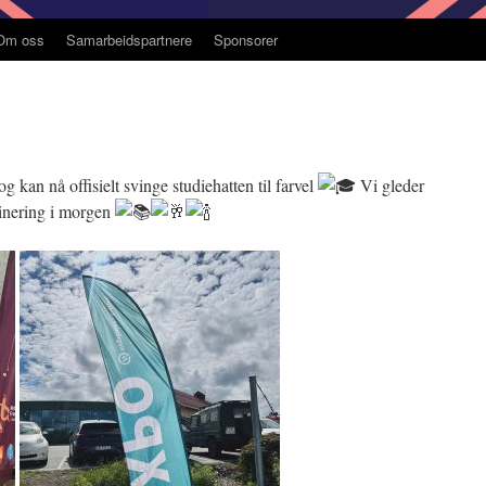
Om oss
Samarbeidspartnere
Sponsorer
 kan nå offisielt svinge studiehatten til farvel
Vi gleder
inering i morgen