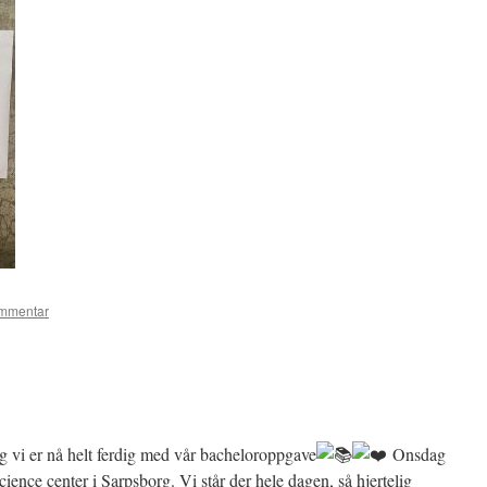
ommentar
g vi er nå helt ferdig med vår bacheloroppgave
Onsdag
ence center i Sarpsborg. Vi står der hele dagen, så hjertelig