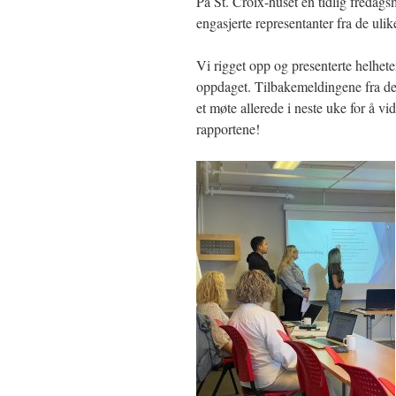
På St. Croix-huset en tidlig fredag
engasjerte representanter fra de ul
Vi rigget opp og presenterte helhete
oppdaget. Tilbakemeldingene fra de
et møte allerede i neste uke for å v
rapportene!