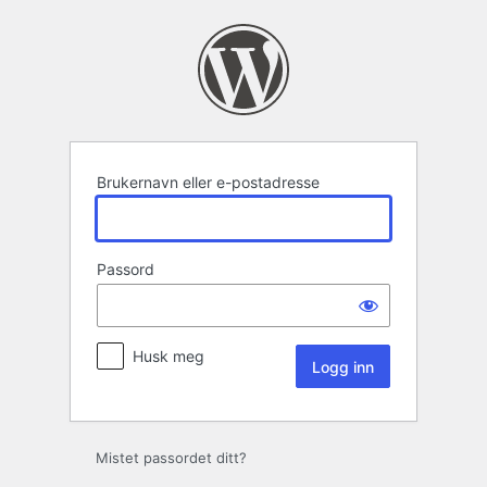
Logg
inn
Brukernavn eller e-postadresse
Passord
Husk meg
Mistet passordet ditt?