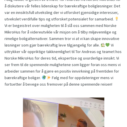
å diskutere vår felles lidenskap for bærekraftige boligløsninger. Det
var en innsiktsfull utveksling der vi utforsket gjensidige interesser,
utvekslet verdifulle tips og utforsket potensialet for samarbeid.
Vi er begeistret over muligheten til å slå oss sammen med Norske
MikroHus for å videreutvikle vår misjon om å tilby miljøvennlige og
rimelige boligalternativer. Sammen tror vi at vi kan skape innovative
løsninger som gjør bærekraftig leve tilgjengelig for alle.
Vi
uttrykker vår oppriktige takknemlighet til Tor Andreas og teamet hos
Norske MikroHus for deres tid, ekspertise og uvurderlige innsikt. Vi
ser frem til de spennende mulighetene som ligger foran oss mens vi
arbeider sammen for å gjøre en positiv innvirkning på fremtiden for
bærekraftige boliger.
Følg med for oppdateringer mens vi
fortsetter å bevege oss fremover på denne spennende reisen!