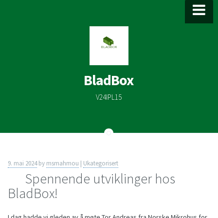
Skip
to
content
BladBox
V24IPL15
9. mai 2024
by
msmahmou
|
Ukategorisert
Spennende utviklinger hos
BladBox!
I dag hadde vi gleden av å møte Tor Andreas fra Norske Mikrohus for