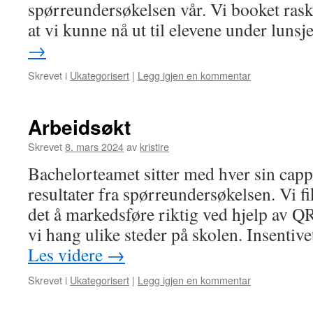
spørreundersøkelsen vår. Vi booket raskt
at vi kunne nå ut til elevene under luns
→
Skrevet i
Ukategorisert
|
Legg igjen en kommentar
Arbeidsøkt
Skrevet
8. mars 2024
av
kristire
Bachelorteamet sitter med hver sin cap
resultater fra spørreundersøkelsen. Vi fi
det å markedsføre riktig ved hjelp av Q
vi hang ulike steder på skolen. Insenti
Les videre
→
Skrevet i
Ukategorisert
|
Legg igjen en kommentar