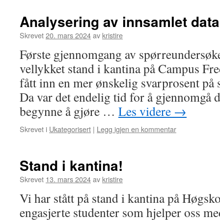
Analysering av innsamlet data
Skrevet
20. mars 2024
av
kristire
Første gjennomgang av spørreundersøkel
vellykket stand i kantina på Campus Fre
fått inn en mer ønskelig svarprosent på
Da var det endelig tid for å gjennomgå d
begynne å gjøre …
Les videre
→
Skrevet i
Ukategorisert
|
Legg igjen en kommentar
Stand i kantina!
Skrevet
13. mars 2024
av
kristire
Vi har stått på stand i kantina på Høgs
engasjerte studenter som hjelper oss me