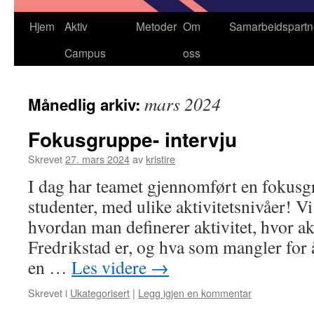
Hjem
Aktiv
Metoder
Om
Samarbeidspartn
Campus
oss
mars 2024
Månedlig arkiv:
Fokusgruppe- intervju
Skrevet
27. mars 2024
av
kristire
I dag har teamet gjennomført en fokusg
studenter, med ulike aktivitetsnivåer! Vi
hvordan man definerer aktivitet, hvor ak
Fredrikstad er, og hva som mangler for å
en …
Les videre
→
Skrevet i
Ukategorisert
|
Legg igjen en kommentar