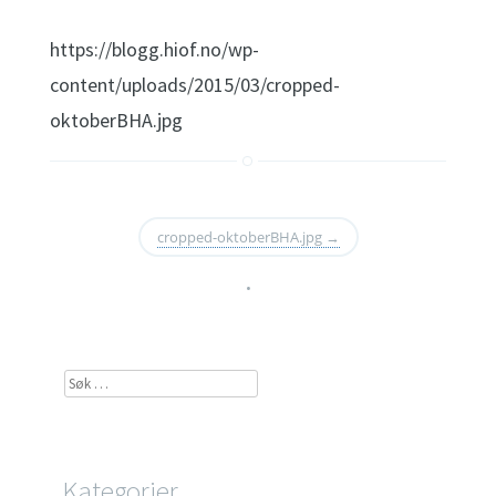
https://blogg.hiof.no/wp-
content/uploads/2015/03/cropped-
oktoberBHA.jpg
cropped-oktoberBHA.jpg
→
•
Søk
etter:
Kategorier