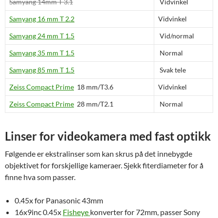
Samyang 14mm T 3.1
Vidvinkel
Samyang 16 mm T 2.2
Vidvinkel
Samyang 24 mm T 1.5
Vid/normal
Samyang 35 mm T 1.5
Normal
Samyang 85 mm T 1.5
Svak tele
Zeiss Compact Prime
18 mm/T3.6
Vidvinkel
Zeiss Compact Prime
28 mm/T2.1
Normal
Linser for videokamera med fast optikk
Følgende er ekstralinser som kan skrus på det innebygde
objektivet for forskjellige kameraer. Sjekk fiterdiameter for å
finne hva som passer.
0.45x for Panasonic 43mm
16x9inc 0.45x
Fisheye
konverter for 72mm, passer Sony