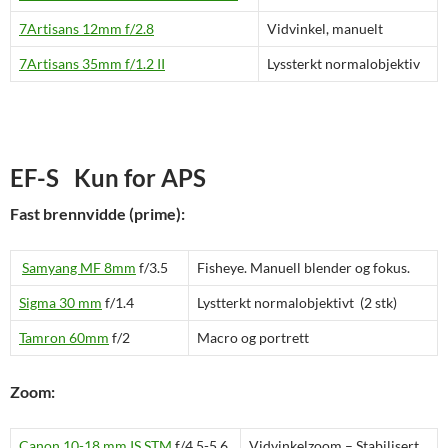
7Artisans 12mm f/2.8
Vidvinkel, manuelt
7Artisans 35mm f/1.2 II
Lyssterkt normalobjektiv
EF-S Kun for APS
Fast brennvidde (prime):
Samyang MF 8mm
f/3.5
Fisheye. Manuell blender og fokus.
Sigma 30 mm
f/
1.4
Lystterkt normalobjektivt (2 stk)
Tamron 60mm
f/2
Macro og portrett
Zoom:
Canon 10-18 mm IS STM
f/4.5-5.6
Vidvinkelzoom – Stabilisert