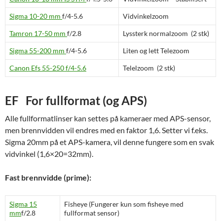
Sigma 10-20 mm
f/
4-5.6
Vidvinkelzoom
Tamron 17-50 mm
f/2.8
Lyssterk normalzoom (2 stk)
Sigma 55-200 mm
f/
4-5.6
Liten og lett Telezoom
Canon Efs 55-250 f/4-5.6
Telelzoom (2 stk)
EF For fullformat (og APS)
Alle fullformatlinser kan settes på kameraer med APS-sensor,
men brennvidden vil endres med en faktor 1,6. Setter vi f.eks.
Sigma 20mm på et APS-kamera, vil denne fungere som en svak
vidvinkel (1,6×20=32mm).
Fast brennvidde (prime):
Sigma 15
Fisheye (Fungerer kun som fisheye med
mm
f/2.8
fullformat sensor)