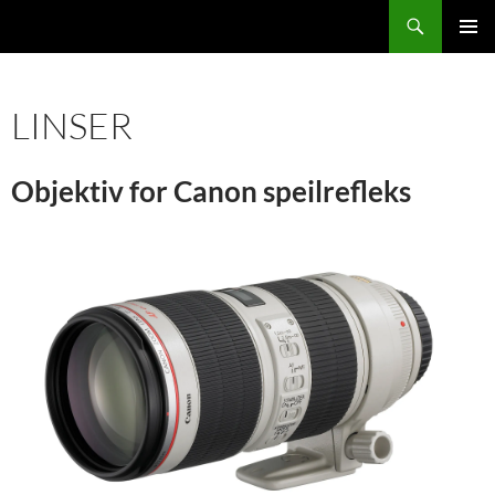
Hopp
Søk
DMPro
til
PRIMÆ
innhold
LINSER
Objektiv for Canon speilrefleks