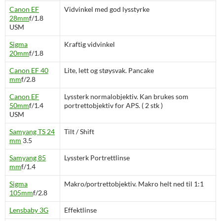
Canon EF
Vidvinkel med god lysstyrke
28mm
f/1.8
USM
Sigma
Kraftig vidvinkel
20mm
f/
1.8
Canon EF 40
Lite, lett og støysvak. Pancake
mm
f/2.8
Canon EF
Lyssterk normalobjektiv. Kan brukes som
50mm
f/1.4
portrettobjektiv for APS. ( 2 stk )
USM
Samyang TS 24
Tilt / Shift
mm
3.5
Samyang 85
Lyssterk Portrettlinse
mm
f/1.4
Sigma
Makro/portrettobjektiv. Makro helt ned til 1:1
105mm
f/2.8
Lensbaby 3G
Effektlinse