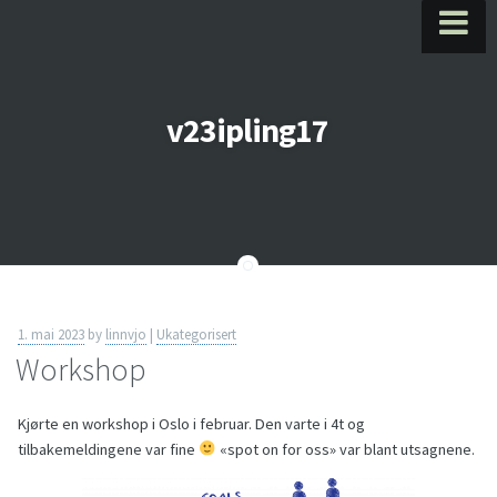
Skip
to
v23ipling17
content
1. mai 2023
by
linnvjo
|
Ukategorisert
Workshop
Kjørte en workshop i Oslo i februar. Den varte i 4t og
tilbakemeldingene var fine
«spot on for oss» var blant utsagnene.