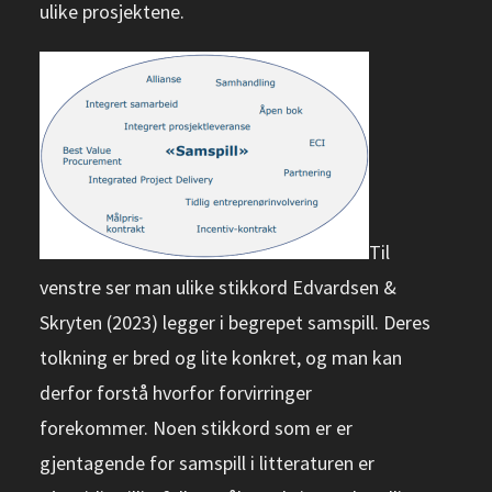
ulike prosjektene.
T
il
venstre ser man ulike stikkord Edvardsen &
Skryten
(2023) legger i begrepet samspill.
Deres
tolkning er bred og
lite konkret, og ma
n kan
d
erfor forstå hvorfor forvirringer
forekommer.
Noen stikkord som er er
gjentagende for samspill i litteraturen er