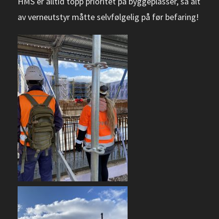
HMS er alltid topp prioritet på byggeplasser, så alt
av verneutstyr måtte selvfølgelig på før befaring!