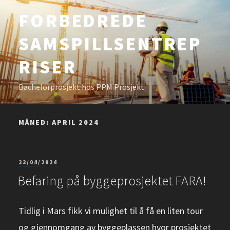
Gå
FORBEDREDE
til
SAMSPILLSENTREP
innhold
RISER
Bachelorprosjekt hos PPM Prosjekt
MÅNED:
APRIL 2024
PUBLISERT
23/04/2024
Befaring på byggeprosjektet FARA!
Tidlig i Mars fikk vi mulighet til å få en liten tour
og gjennomgang av byggeplassen hvor prosjektet