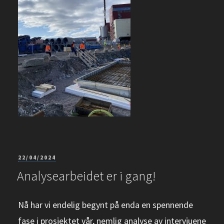
PUBLISERT
22/04/2024
Analysearbeidet er i gang!
Nå har vi endelig begynt på enda en spennende
fase i prosjektet vår, nemlig analyse av intervjuene