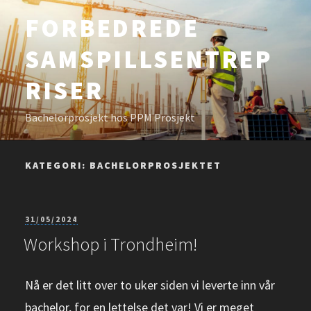
Gå
FORBEDREDE
til
SAMSPILLSENTREP
innhold
RISER
Bachelorprosjekt hos PPM Prosjekt
KATEGORI:
BACHELORPROSJEKTET
PUBLISERT
31/05/2024
Workshop i Trondheim!
Nå er det litt over to uker siden vi leverte inn vår
bachelor, for en lettelse det var! Vi er meget