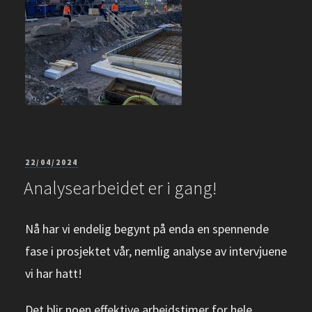
PUBLISERT
22/04/2024
Analysearbeidet er i gang!
Nå har vi endelig begynt på enda en spennende
fase i prosjektet vår, nemlig analyse av intervjuene
vi har hatt!
Det blir noen effektive arbeidstimer for hele