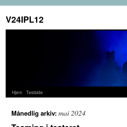
Hopp
til
V24IPL12
innhold
Hjem
Testside
mai 2024
Månedlig arkiv: