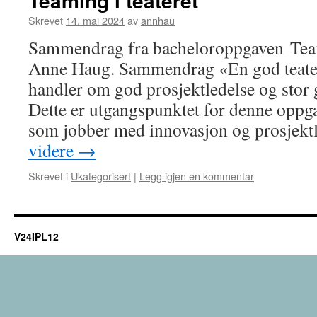
Teaming i teateret
Skrevet
14. mai 2024
av
annhau
Sammendrag fra bacheloroppgaven Teami
Anne Haug. Sammendrag «En god teate
handler om god prosjektledelse og stor 
Dette er utgangspunktet for denne oppga
som jobber med innovasjon og prosjek
videre
→
Skrevet i
Ukategorisert
|
Legg igjen en kommentar
V24IPL12