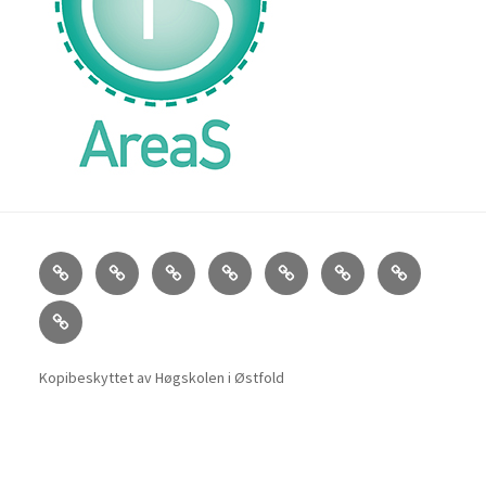
Om
About
AreaS-
Hva
Frankrike
SOS
AreaS
AreaS
AreaS
medlemmer
er
forklart
podcast
Podcast
AreaS
områdestudier?
TV
Kopibeskyttet av Høgskolen i Østfold