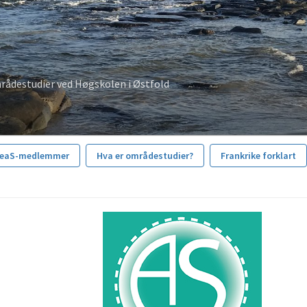
rådestudier ved Høgskolen i Østfold
reaS-medlemmer
Hva er områdestudier?
Frankrike forklart