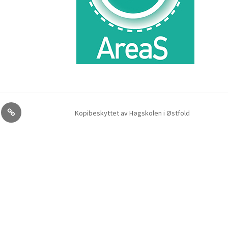
e
SOS
Kopibeskyttet av Høgskolen i Østfold
podcast