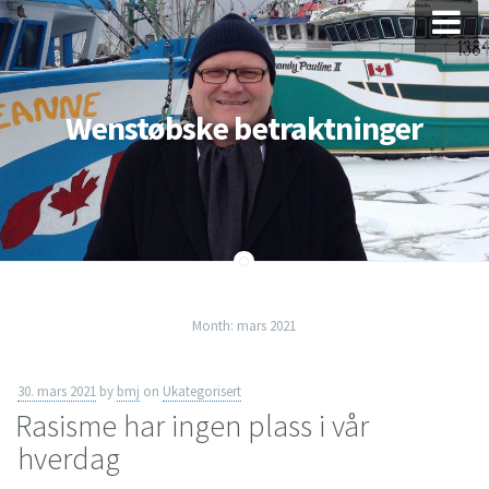
Skip
to
Wenstøbske betraktninger
content
Month:
mars 2021
30. mars 2021
by
bmj
on
Ukategorisert
Rasisme har ingen plass i vår
hverdag