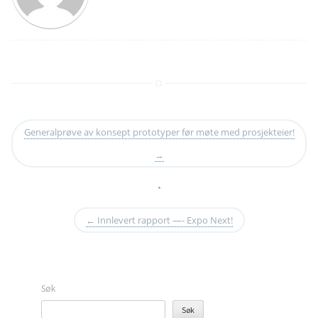
Generalprøve av konsept prototyper før møte med prosjekteier!
→
•
←
Innlevert rapport —- Expo Next!
Søk
Søk