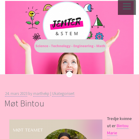
Skip
to
content
24. mars 2023
by
marthekp
|
Ukategorisert
Møt Bintou
Tredje kvinne
ut er
Bintou
Marie