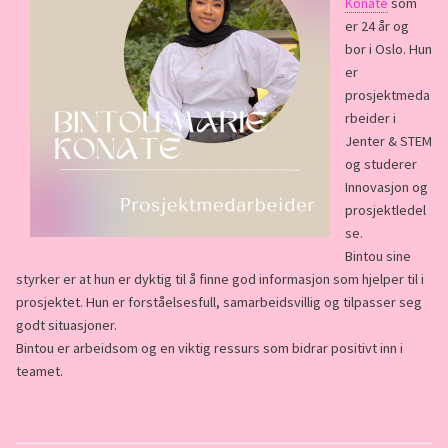
Konate
som
er 24 år og
bor i Oslo. Hun
er
prosjektmeda
rbeider i
Jenter & STEM
og studerer
Innovasjon og
prosjektledel
se.
Bintou sine
styrker er at hun er dyktig til å finne god informasjon som hjelper til i
prosjektet. Hun er forståelsesfull, samarbeidsvillig og tilpasser seg
godt situasjoner.
Bintou er arbeidsom og en viktig ressurs som bidrar positivt inn i
teamet.