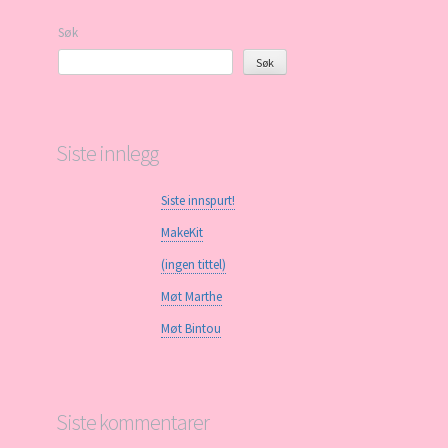
Søk
Søk
Siste innlegg
Siste innspurt!
MakeKit
(ingen tittel)
Møt Marthe
Møt Bintou
Siste kommentarer