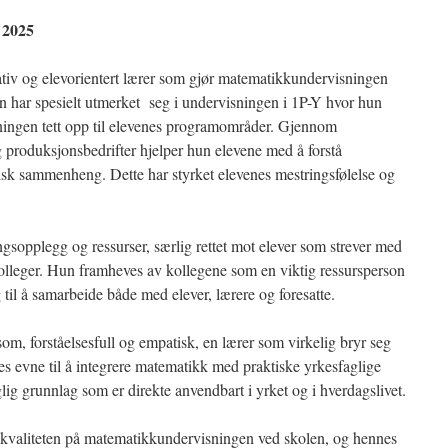
 2025
ativ og elevorientert lærer som gjør matematikkundervisningen
un har spesielt utmerket seg i undervisningen i 1P-Y hvor hun
ningen tett opp til elevenes programområder. Gjennom
g produksjonsbedrifter hjelper hun elevene med å forstå
isk sammenheng. Dette har styrket elevenes mestringsfølelse og
gsopplegg og ressurser, særlig rettet mot elever som strever med
 kolleger. Hun framheves av kollegene som en viktig ressursperson
 til å samarbeide både med elever, lærere og foresatte.
m, forståelsesfull og empatisk, en lærer som virkelig bryr seg
s evne til å integrere matematikk med praktiske yrkesfaglige
glig grunnlag som er direkte anvendbart i yrket og i hverdagslivet.
fte kvaliteten på matematikkundervisningen ved skolen, og hennes