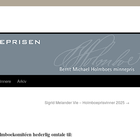
innere
Arkiv
Sigrid Melander Vie – Holmboeprisvinner 2025
→
Holmboekomitéen hederlig omtale til: