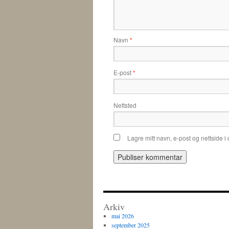
Navn
*
E-post
*
Nettsted
Lagre mitt navn, e-post og nettside 
Arkiv
mai 2026
september 2025