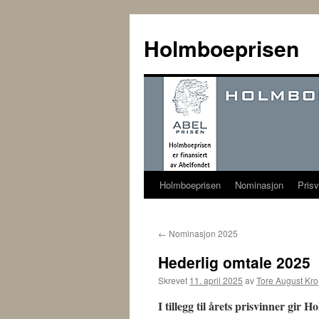
Hopp
til
Holmboeprisen
innhold
Holmboeprisen
Nominasjon
Prisv
←
Nominasjon 2025
Hederlig omtale 2025
Skrevet
11. april 2025
av
Tore August Kro
I tillegg til årets prisvinner gir 