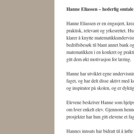
Hanne Eliassen – hederlig omtale
Hanne Eliassen er en engasjert, kre
praktisk, relevant og yrkesrettet. H
klarer å knytte matematikkundervis
bedriftsbesøk til blant annet bank o
matematikken i en konkret og prakt
gitt dem økt motivasjon for læring.
Hanne har utviklet egne undervisnin
faget, og har delt disse aktivt med
og inspirator på skolen, og er dyktig
Elevene beskriver Hanne som hjelpso
om hver enkelt elev. Gjennom henne
prosjekter har hun gitt elevene et fa
Hannes innsats har bidratt til å lø