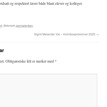
erdsatt og respektert lærer både blant elever og kolleger.
rt
. Bokmerk
permalenken
.
Sigrid Melander Vie – Holmboeprisvinner 2025
→
ar
*
ert.
Obligatoriske felt er merket med