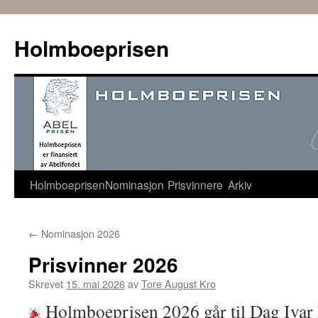
Hopp
til
Holmboeprisen
innhold
Holmboeprisen
Nominasjon
Prisvinnere
Arkiv
←
Nominasjon 2026
Prisvinner 2026
Skrevet
15. mai 2026
av
Tore August Kro
Holmboeprisen 2026 går til Dag Ivar