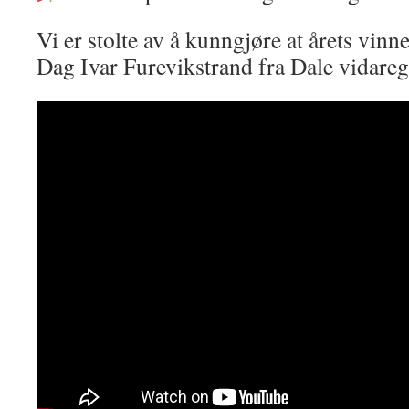
Vi er stolte av å kunngjøre at årets vin
Dag Ivar Furevikstrand fra Dale vidare