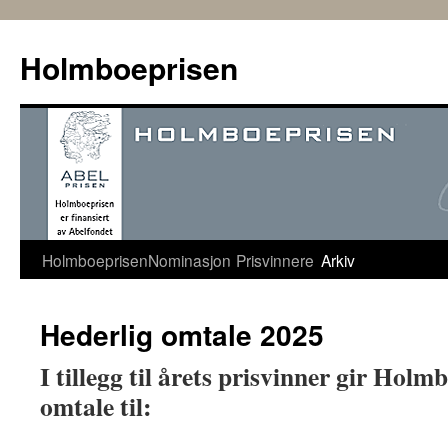
Hopp
til
Holmboeprisen
innhold
Holmboeprisen
Nominasjon
Prisvinnere
Arkiv
Hederlig omtale 2025
I tillegg til årets prisvinner gir Hol
omtale til: