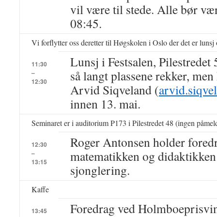
vil være til stede. Alle bør væ
08:45.
Vi forflytter oss deretter til Høgskolen i Oslo der det er lunsj
Lunsj i Festsalen, Pilestredet 
11:30
så langt plassene rekker, men
–
12:30
Arvid Siqveland (
arvid.siqv
innen 13. mai.
Seminaret er i auditorium P173 i Pilestredet 48 (ingen påmel
Roger Antonsen holder fored
12:30
matematikken og didaktikken
–
13:15
sjonglering.
Kaffe
Foredrag ved Holmboeprisvi
13:45