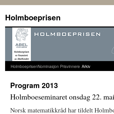
Hopp
til
Holmboeprisen
innhold
Holmboeprisen
Nominasjon
Prisvinnere
Arkiv
Program 2013
Holmboeseminaret onsdag 22. ma
Norsk matematikkråd har tildelt Holmbo