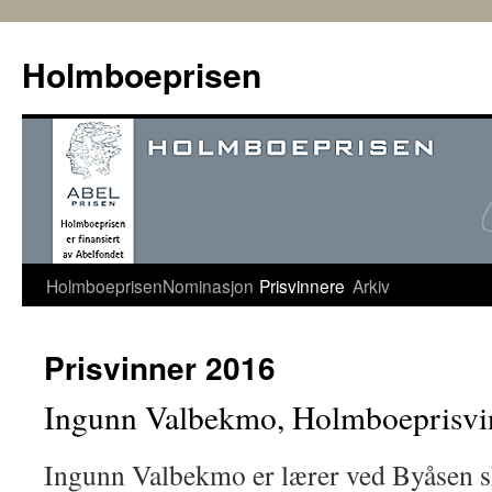
Hopp
til
Holmboeprisen
innhold
Holmboeprisen
Nominasjon
Prisvinnere
Arkiv
Prisvinner 2016
Ingunn Valbekmo, Holmboeprisvi
Ingunn Valbekmo er lærer ved Byåsen s