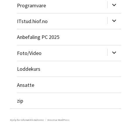
Utvid
Programvare
undermeny
Utvid
ITstud.hiof.no
undermeny
Anbefaling PC 2025
Utvid
Foto/Video
undermeny
Loddekurs
Ansatte
zip
Hjelp for Informatikkstudenter
Drevet av WordPress