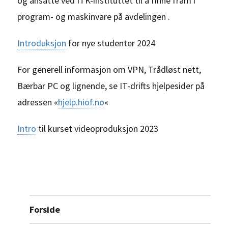
og ansatte ved ITK-instituttet til å finne fram i
program- og maskinvare på avdelingen .
Introduksjon
for nye studenter 2024
For generell informasjon om VPN, Trådløst nett,
Bærbar PC og lignende, se IT-drifts hjelpesider på
adressen «
hjelp.hiof.no
«
Intro
til kurset videoproduksjon 2023
Forside