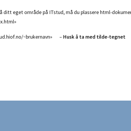
på ditt eget område på ITstud, må du plassere html-dokumen
ex.html»
stud.hiof.no/~brukernavn» –
Husk å ta med tilde-tegnet