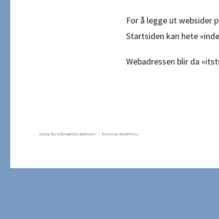
For å legge ut websider 
Startsiden kan hete «ind
Webadressen blir da «it
Hjelp for Informatikkstudenter
Drevet av WordPress