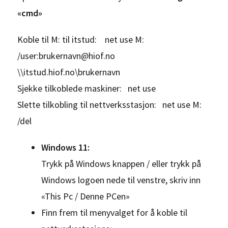
«cmd»
Koble til M: til itstud: net use M:
/user:brukernavn@hiof.no
\\itstud.hiof.no\brukernavn
Sjekke tilkoblede maskiner: net use
Slette tilkobling til nettverksstasjon: net use M:
/del
Windows 11:
Trykk på Windows knappen / eller trykk på
Windows logoen nede til venstre, skriv inn
«This Pc / Denne PCen»
Finn frem til menyvalget for å koble til