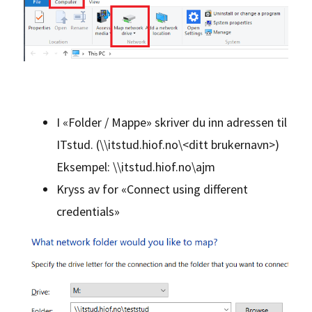
I «Folder / Mappe» skriver du inn adressen til
ITstud. (\\itstud.hiof.no\<ditt brukernavn>)
Eksempel: \\itstud.hiof.no\ajm
Kryss av for «Connect using different
credentials»