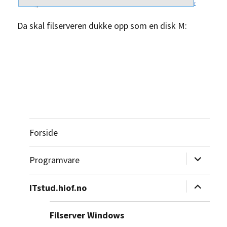
Da skal filserveren dukke opp som en disk M:
Forside
Utvid
Programvare
undermeny
Utvid
ITstud.hiof.no
undermeny
Filserver Windows