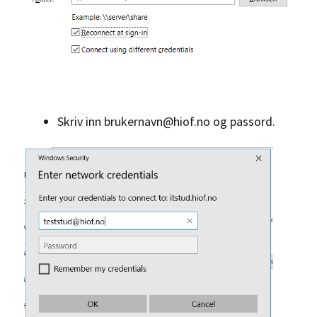
Skriv inn brukernavn@hiof.no og passord.