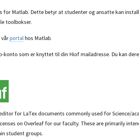
s for Matlab. Dette betyr at studenter og ansatte kan insta
lle toolbokser.
a vår
portal
hos Matlab.
-konto som er knyttet til din Hiof mailadresse. Du kan dere
e editor for LaTex documents commonly used for Science/ac
enses on Overleaf for our faculty. These are primarily inte
ain student groups.