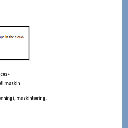
rces»
ell maskin
enning), maskinlæring,