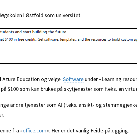
Høgskolen i Østfold som universitet
til Azure Education og velge
Software
under «Learning resou
 på $100 som kan brukes på skytjenester som f.eks. en virtu
mange andre tjenester som AI (f.eks. ansikt- og stemmegjenk
r.
denne fra «
office.com
«. Her er det vanlig Feide-pålogging.