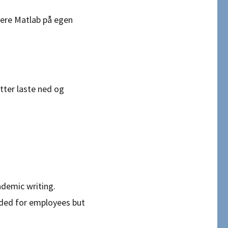
llere Matlab på egen
tter laste ned og
ademic writing.
nded for employees but