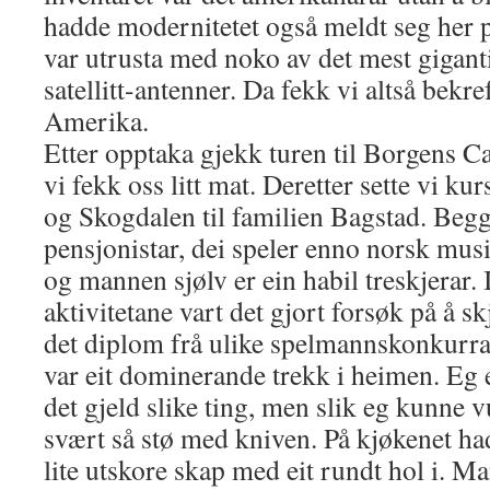
hadde modernitetet også meldt seg her p
var utrusta med noko av det mest giganti
satellitt-antenner. Da fekk vi altså bekreft
Amerika.
Etter opptaka gjekk turen til Borgens Ca
vi fekk oss litt mat. Deretter sette vi k
og Skogdalen til familien Bagstad. Begg
pensjonistar, dei speler enno norsk musi
og mannen sjølv er ein habil treskjerar.
aktivitetane vart det gjort forsøk på å s
det diplom frå ulike spelmannskonkurra
var eit dominerande trekk i heimen. Eg 
det gjeld slike ting, men slik eg kunne 
svært så stø med kniven. På kjøkenet ha
lite utskore skap med eit rundt hol i. Ma