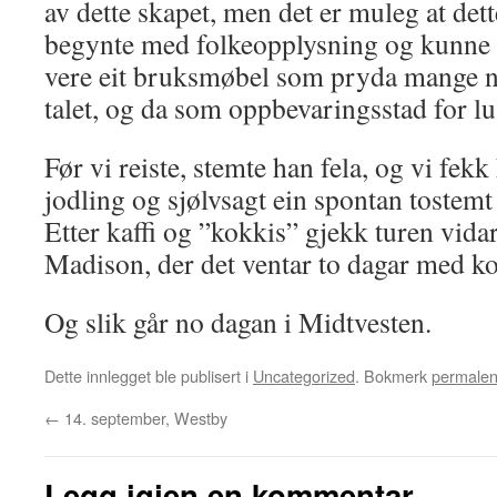
av dette skapet, men det er muleg at dette
begynte med folkeopplysning og kunne m
vere eit bruksmøbel som pryda mange n
talet, og da som oppbevaringsstad for 
Før vi reiste, stemte han fela, og vi fek
jodling og sjølvsagt ein spontan tostemt
Etter kaffi og ”kokkis” gjekk turen vidar
Madison, der det ventar to dagar med ko
Og slik går no dagan i Midtvesten.
Dette innlegget ble publisert i
Uncategorized
. Bokmerk
permale
←
14. september, Westby
Legg igjen en kommentar