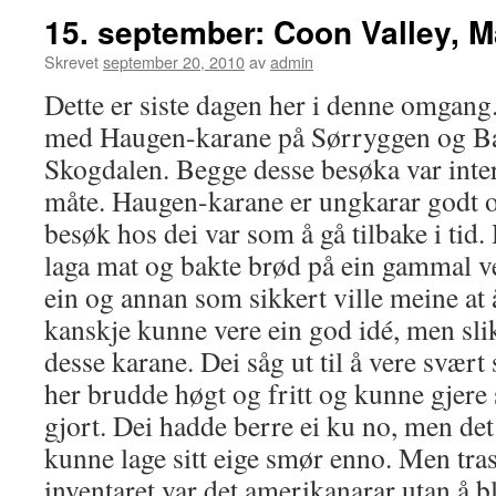
15. september: Coon Valley, 
Skrevet
september 20, 2010
av
admin
Dette er siste dagen her i denne omgang
med Haugen-karane på Sørryggen og Bag
Skogdalen. Begge desse besøka var inter
måte. Haugen-karane er ungkarar godt opp
besøk hos dei var som å gå tilbake i tid. 
laga mat og bakte brød på ein gammal v
ein og annan som sikkert ville meine at 
kanskje kunne vere ein god idé, men sli
desse karane. Dei såg ut til å vere svært 
her brudde høgt og fritt og kunne gjere 
gjort. Dei hadde berre ei ku no, men det 
kunne lage sitt eige smør enno. Men tras
inventaret var det amerikanarar utan å bl