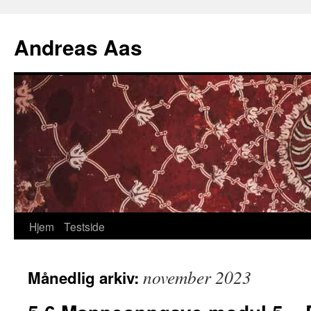
Hopp
til
Andreas Aas
innhold
Hjem
Testside
november 2023
Månedlig arkiv: