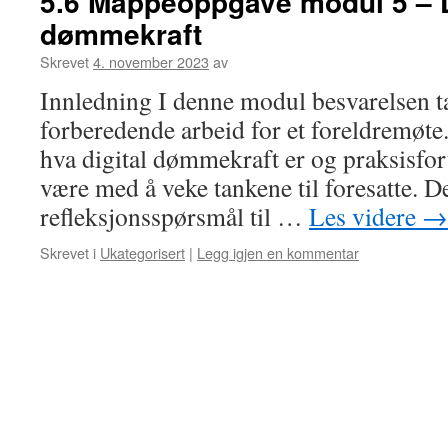
5.6 Mappeoppgave modul 5 – D
dømmekraft
Skrevet
4. november 2023
av
Innledning I denne modul besvarelsen ta
forberedende arbeid for et foreldremøte. 
hva digital dømmekraft er og praksisfort
være med å veke tankene til foresatte. D
refleksjonsspørsmål til …
Les videre
→
Skrevet i
Ukategorisert
|
Legg igjen en kommentar