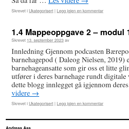
Så da får …
Les videre
→
Skrevet i
Ukategorisert
|
Legg igjen en kommentar
1.4 Mappeoppgave 2 – modul 
Skrevet
13. september 2023
av
Innledning Gjennom podcasten Bærepo
barnehagepod ( Daleog Nielsen, 2019) e
barnehageansatte som gir oss et litte gli
utfører i deres barnehage rundt digital
dette blogg innlegget gå igjennom dere
videre
→
Skrevet i
Ukategorisert
|
Legg igjen en kommentar
Andreas Aas