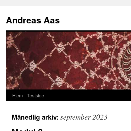
Hopp
til
Andreas Aas
innhold
Hjem
Testside
september 2023
Månedlig arkiv: