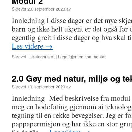
Modul 2
Skrevet
23. september 2023
av
Innledning I disse dager er det mye skjer
barn og ikke helt ukjent er det også for
egentlig greit i disse dager og hva skal t
Les videre
→
Skrevet i
Ukategorisert
|
Legg igjen en kommentar
2.0 Gøy med natur, miljø og te
Skrevet
13. september 2023
av
Innledning Med beskrivelse fra modul o
meg en hodefoting gjennom ai teknologi
tegning til en rekke bevegelser. Jeg er fo
pappapermisjon og har ikke en stor grup