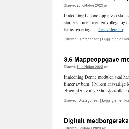
Skrevet
20. oktober 2023
av
Innledning I denne oppgaven skulle d
studie sammen med en kollega og det
barns avdeling, …
Les videre
→
Skrevet i
Ukategorisert
|
Legg igjen en k
3.6 Mappeoppgave mo
Skrevet
14. oktober 2023
av
Innledning Denne modulen skal handl
filmer av barn. Hvilken ansvarlige l
eksempler av ulike situasjonsbilder
Skrevet i
Ukategorisert
|
Legg igjen en k
Digitalt medborgerska
Skrevet
7. oktober 2023
av