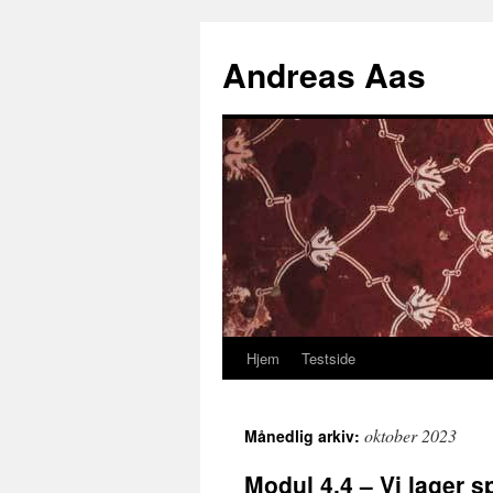
Hopp
til
Andreas Aas
innhold
Hjem
Testside
oktober 2023
Månedlig arkiv:
Modul 4.4 – Vi lager sp