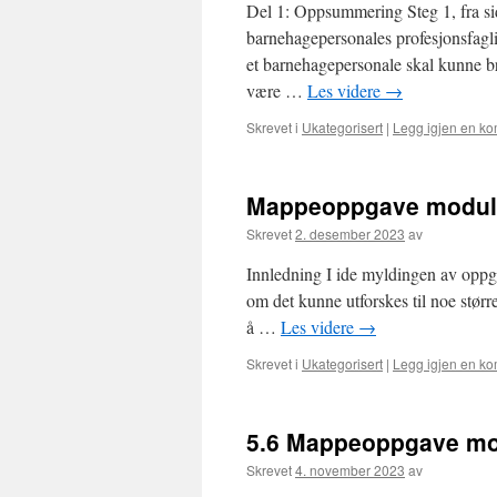
Del 1: Oppsummering Steg 1, fra sid
barnehagepersonales profesjonsfagli
et barnehagepersonale skal kunne br
være …
Les videre
→
Skrevet i
Ukategorisert
|
Legg igjen en k
Mappeoppgave modul 7
Skrevet
2. desember 2023
av
Innledning I ide myldingen av oppga
om det kunne utforskes til noe størr
å …
Les videre
→
Skrevet i
Ukategorisert
|
Legg igjen en k
5.6 Mappeoppgave mod
Skrevet
4. november 2023
av