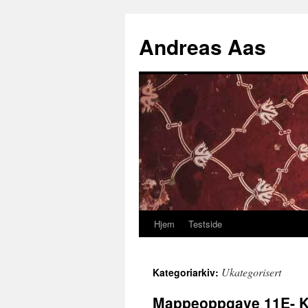
Hopp
til
Andreas Aas
innhold
Hjem
Testside
Ukategorisert
Kategoriarkiv:
Mappeoppgave 11E- K