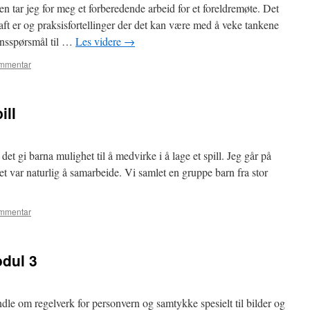
n tar jeg for meg et forberedende arbeid for et foreldremøte. Det
raft er og praksisfortellinger der det kan være med å veke tankene
jonsspørsmål til …
Les videre
→
ommentar
ill
et gi barna mulighet til å medvirke i å lage et spill. Jeg går på
 var naturlig å samarbeide. Vi samlet en gruppe barn fra stor
ommentar
dul 3
e om regelverk for personvern og samtykke spesielt til bilder og