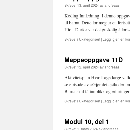
Skrevet
13. april 2024
av
andreaas
Koding Innledning I denne oppgaven
til barna. Dette for meg er en fortse
Hiof. Derfor var det ønskelig å for
Skrevet i
Ukategorisert
|
Legg igjen en k
Mappeoppgave 11D
Skrevet
12. april 2024
av
andreaas
Aktivitetsplan Hva: Lage farge vaf
se episode av «Gjør det sjøl» der pr
Barna skal få innblikk og erfaringe
Skrevet i
Ukategorisert
|
Legg igjen en k
Modul 10, del 1
Skrevet
1. mars 2024
av
andreaas