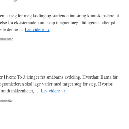
 tar jeg for meg koding og startende innføring kunnskapslære ut
ttelse fra eksisterende kunnskap tilegnet meg i tidligere studier på
tsette denne …
Les videre
→
ommentar
ler Hvem: To 3 åringer fra småbarns avdeling. Hvordan: Barna får
ogramlederen skal lage vafler med farger steg for steg. Hvorfor:
r rundt måleenheter, …
Les videre
→
ommentar