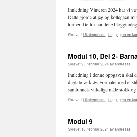
Innledning Vinteren 2024 har vi vært
Dette gjorde at jeg og kollegaen min
former. Derfor har dette blogginnle
Skrevet i
Ukategorisert
|
Legg igjen en k
Modul 10, Del 2- Barn
Skrevet
25. februar 2024
av
andreaas
Innledning I denne oppgaven skal d
digitale verktøy. Formålet med et sl
samfunnets virkelige måle stokk og
Skrevet i
Ukategorisert
|
Legg igjen en k
Modul 9
Skrevet
16. februar 2024
av
andreaas