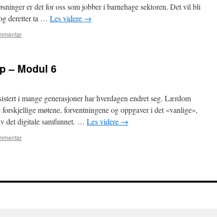
øsninger er det for oss som jobber i barnehage sektoren. Det vil bli
 og deretter ta …
Les videre
→
ommentar
p – Modul 6
sistert i mange generasjoner har hverdagen endret seg. Lærdom
e forskjellige møtene, forventningene og oppgaver i det «vanlige»,
av det digitale samfunnet. …
Les videre
→
ommentar