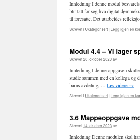
Innledning I denne modul besvarelse
blir tatt for seg hva digital dømmek
til foresatte. Det utarbeides refleks
Skrevet i
Ukategorisert
|
Legg igjen en k
Modul 4.4 – Vi lager sp
Skrevet
20. oktober 2023
av
Innledning I denne oppgaven skulle d
studie sammen med en kollega og det
barns avdeling, …
Les videre
→
Skrevet i
Ukategorisert
|
Legg igjen en k
3.6 Mappeoppgave mo
Skrevet
14. oktober 2023
av
Innledning Denne modulen skal handl