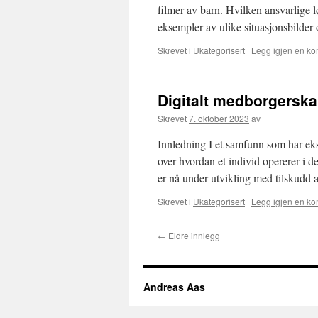
filmer av barn. Hvilken ansvarlige l
eksempler av ulike situasjonsbilder
Skrevet i
Ukategorisert
|
Legg igjen en k
Digitalt medborgerska
Skrevet
7. oktober 2023
av
Innledning I et samfunn som har ek
over hvordan et individ opererer i d
er nå under utvikling med tilskudd 
Skrevet i
Ukategorisert
|
Legg igjen en k
←
Eldre innlegg
Andreas Aas