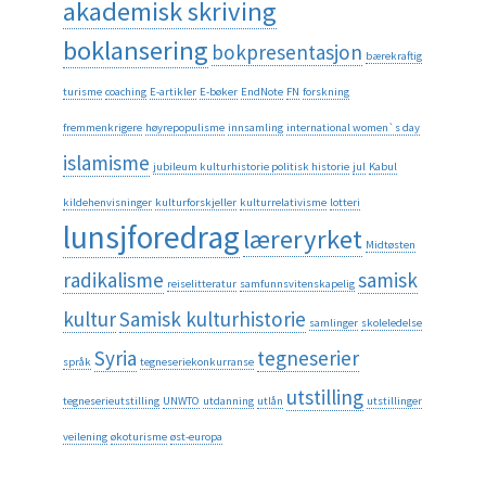
akademisk skriving
boklansering
bokpresentasjon
bærekraftig
turisme
coaching
E-artikler
E-bøker
EndNote
FN
forskning
fremmenkrigere
høyrepopulisme
innsamling
international women`s day
islamisme
jubileum kulturhistorie politisk historie
jul
Kabul
kildehenvisninger
kulturforskjeller
kulturrelativisme
lotteri
lunsjforedrag
læreryrket
Midtøsten
radikalisme
samisk
reiselitteratur
samfunnsvitenskapelig
kultur
Samisk kulturhistorie
samlinger
skoleledelse
Syria
tegneserier
språk
tegneseriekonkurranse
utstilling
tegneserieutstilling
UNWTO
utdanning
utlån
utstillinger
veilening
økoturisme
øst-europa