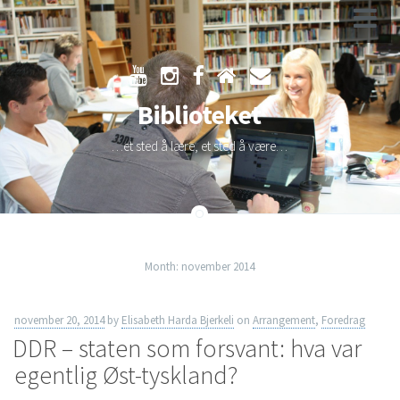
Skip
to
Biblioteket
content
…et sted å lære, et sted å være…
Month:
november 2014
november 20, 2014
by
Elisabeth Harda Bjerkeli
on
Arrangement
,
Foredrag
DDR – staten som forsvant: hva var
egentlig Øst-tyskland?