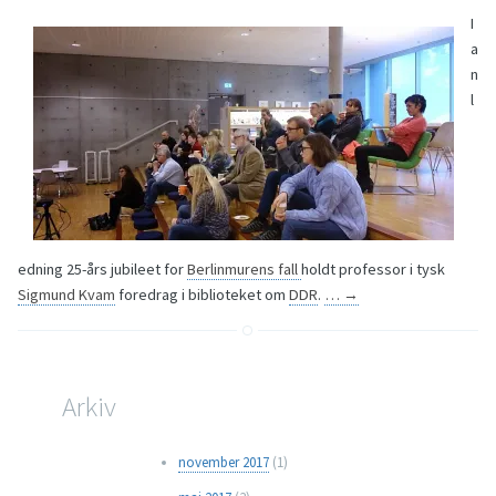
I
a
n
l
edning 25-års jubileet for
Berlinmurens fall
holdt professor i tysk
Sigmund Kvam
foredrag i biblioteket om
DDR
.
…
→
Arkiv
november 2017
(1)