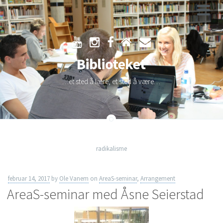
Skip
to
Biblioteket
content
…et sted å lære, et sted å være…
radikalisme
februar 14, 2017
by
Ole Vanem
on
AreaS-seminar
,
Arrangement
AreaS-seminar med Åsne Seierstad