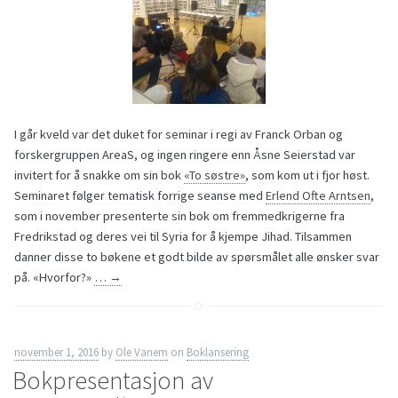
I går kveld var det duket for seminar i regi av Franck Orban og
forskergruppen AreaS, og ingen ringere enn Åsne Seierstad var
invitert for å snakke om sin bok
«To søstre»
, som kom ut i fjor høst.
Seminaret følger tematisk forrige seanse med
Erlend Ofte Arntsen
,
som i november presenterte sin bok om fremmedkrigerne fra
Fredrikstad og deres vei til Syria for å kjempe Jihad. Tilsammen
danner disse to bøkene et godt bilde av spørsmålet alle ønsker svar
på. «Hvorfor?»
…
→
november 1, 2016
by
Ole Vanem
on
Boklansering
Bokpresentasjon av