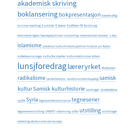
akademisk skriving
boklansering
bokpresentasjon
bærekraftig
turisme
coaching
E-artikler
E-bøker
EndNote
FN
forskning
fremmenkrigere
høyrepopulisme
innsamling
international women`s day
islamisme
jubileum kulturhistorie politisk historie
jul
Kabul
kildehenvisninger
kulturforskjeller
kulturrelativisme
lotteri
lunsjforedrag
læreryrket
Midtøsten
radikalisme
samisk
reiselitteratur
samfunnsvitenskapelig
kultur
Samisk kulturhistorie
samlinger
skoleledelse
Syria
tegneserier
språk
tegneseriekonkurranse
utstilling
tegneserieutstilling
UNWTO
utdanning
utlån
utstillinger
veilening
økoturisme
øst-europa