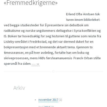
«Fremmedkrigerne»
Erlend Ofte Arntsen tok
turen innom biblioteket
ved begge studiesteder for å presentere sin debutbok om
radikalisme og norske ungdommers deltagelse i Syria-konflikten og
IS. Boken tar hovedsaklig for seg historien til guttene som reiste fra
Lisleby-området i Fredrikstad, og det var dermed duket for en
bokpresentasjon med et brennende aktuelt tema. Gjennom to
timesseanser, en på hver avdeling, fortalte han om boka og
skriveprosessen, mens HIØs førsteamanuensis Franck Orban stilte
spørsmål fra siden.
…
→
Arkiv
november 2017
(1)