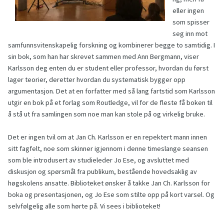
eller ingen
som spisser
seg inn mot
samfunnsvitenskapelig forskning og kombinerer begge to samtidig. I
sin bok, som han har skrevet sammen med Ann Bergmann, viser
Karlsson deg enten du er student eller professor, hvordan du først
lager teorier, deretter hvordan du systematisk bygger opp
argumentasjon. Det at en forfatter med så lang fartstid som Karlsson
utgir en bok på et forlag som Routledge, vil for de fleste få boken til
å stå ut fra samlingen som noe man kan stole på og virkelig bruke.
Det er ingen tvil om at Jan Ch. Karlsson er en repektert mann innen
sitt fagfelt, noe som skinner igjennom i denne timeslange seansen
som ble introdusert av studieleder Jo Ese, og avsluttet med
diskusjon og spørsmål fra publikum, bestående hovedsaklig av
høgskolens ansatte. Biblioteket ønsker å takke Jan Ch. Karlsson for
boka og presentasjonen, og Jo Ese som stilte opp på kort varsel. Og
selvfølgelig alle som hørte på. Vi sees i biblioteket!