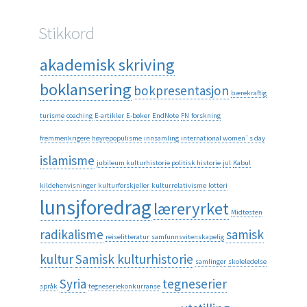
Stikkord
akademisk skriving
boklansering
bokpresentasjon
bærekraftig
turisme
coaching
E-artikler
E-bøker
EndNote
FN
forskning
fremmenkrigere
høyrepopulisme
innsamling
international women`s day
islamisme
jubileum kulturhistorie politisk historie
jul
Kabul
kildehenvisninger
kulturforskjeller
kulturrelativisme
lotteri
lunsjforedrag
læreryrket
Midtøsten
radikalisme
samisk
reiselitteratur
samfunnsvitenskapelig
kultur
Samisk kulturhistorie
samlinger
skoleledelse
Syria
tegneserier
språk
tegneseriekonkurranse