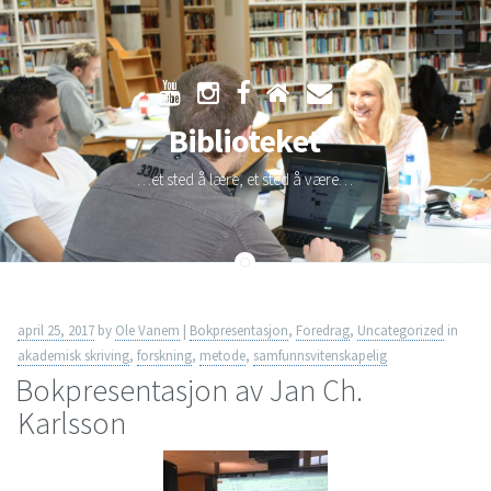
Skip
to
Biblioteket
content
…et sted å lære, et sted å være…
april 25, 2017
by
Ole Vanem
|
Bokpresentasjon
,
Foredrag
,
Uncategorized
in
akademisk skriving
,
forskning
,
metode
,
samfunnsvitenskapelig
Bokpresentasjon av Jan Ch.
Karlsson