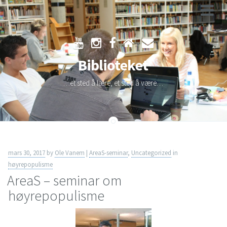
Skip
to
Biblioteket
content
…et sted å lære, et sted å være…
mars 30, 2017
by
Ole Vanem
|
AreaS-seminar
,
Uncategorized
in
høyrepopulisme
AreaS – seminar om
høyrepopulisme