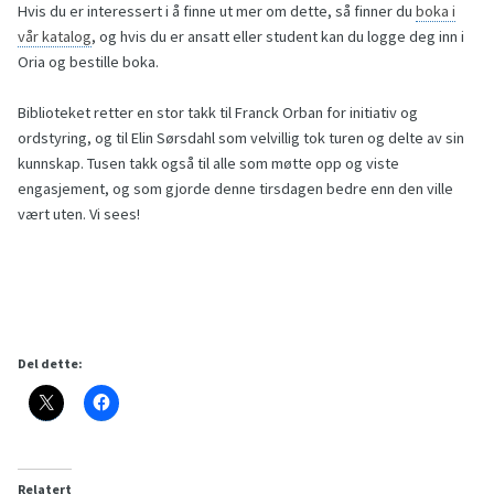
Hvis du er interessert i å finne ut mer om dette, så finner du
boka i
vår katalog
, og hvis du er ansatt eller student kan du logge deg inn i
Oria og bestille boka.
Biblioteket retter en stor takk til Franck Orban for initiativ og
ordstyring, og til Elin Sørsdahl som velvillig tok turen og delte av sin
kunnskap. Tusen takk også til alle som møtte opp og viste
engasjement, og som gjorde denne tirsdagen bedre enn den ville
vært uten. Vi sees!
Del dette:
Relatert