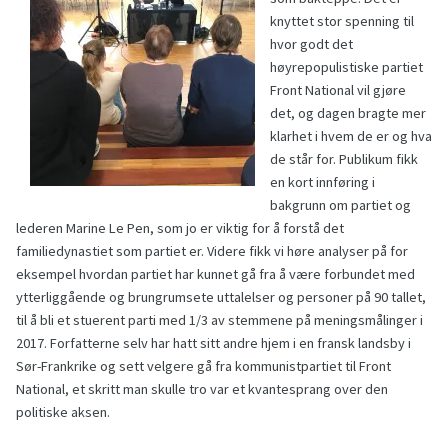
knyttet stor spenning til
hvor godt det
høyrepopulistiske partiet
Front National vil gjøre
det, og dagen bragte mer
klarhet i hvem de er og hva
de står for. Publikum fikk
en kort innføring i
bakgrunn om partiet og
lederen Marine Le Pen, som jo er viktig for å forstå det
familiedynastiet som partiet er. Videre fikk vi høre analyser på for
eksempel hvordan partiet har kunnet gå fra å være forbundet med
ytterliggående og brungrumsete uttalelser og personer på 90 tallet,
til å bli et stuerent parti med 1/3 av stemmene på meningsmålinger i
2017. Forfatterne selv har hatt sitt andre hjem i en fransk landsby i
Sør-Frankrike og sett velgere gå fra kommunistpartiet til Front
National, et skritt man skulle tro var et kvantesprang over den
politiske aksen.