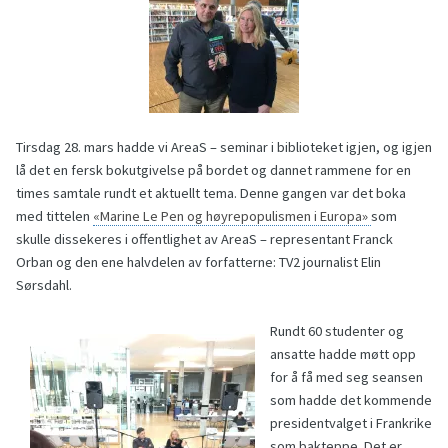
Tirsdag 28. mars hadde vi AreaS – seminar i biblioteket igjen, og igjen
lå det en fersk bokutgivelse på bordet og dannet rammene for en
times samtale rundt et aktuellt tema. Denne gangen var det boka
med tittelen
«Marine Le Pen og høyrepopulismen i Europa»
som
skulle dissekeres i offentlighet av AreaS – representant Franck
Orban og den ene halvdelen av forfatterne: TV2 journalist Elin
Sørsdahl.
Rundt 60 studenter og
ansatte hadde møtt opp
for å få med seg seansen
som hadde det kommende
presidentvalget i Frankrike
som bakteppe. Det er