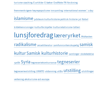
turisme
coaching
E-artikler
E-bøker
EndNote
FN
forskning
fremmenkrigere
høyrepopulisme
innsamling
international women`s day
islamisme
jubileum kulturhistorie politisk historie
jul
Kabul
kildehenvisninger
kulturforskjeller
kulturrelativisme
lotteri
lunsjforedrag
læreryrket
Midtøsten
radikalisme
samisk
reiselitteratur
samfunnsvitenskapelig
kultur
Samisk kulturhistorie
samlinger
skoleledelse
Syria
tegneserier
språk
tegneseriekonkurranse
utstilling
tegneserieutstilling
UNWTO
utdanning
utlån
utstillinger
veilening
økoturisme
øst-europa