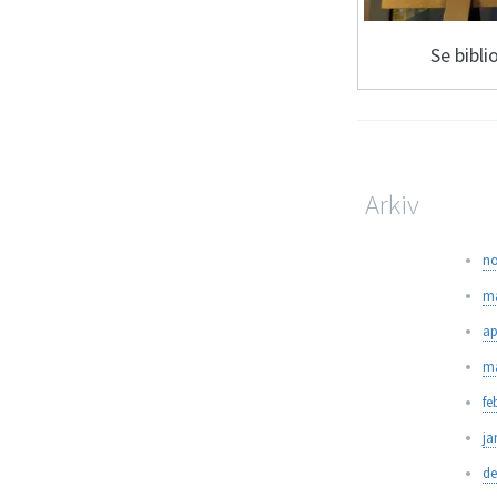
Se bibli
Arkiv
no
ma
ap
ma
fe
ja
de