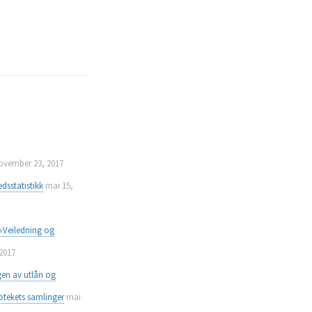
ovember 23, 2017
dsstatistikk
mai 15,
«Veiledning og
2017
ngen av utlån og
iotekets samlinger
mai