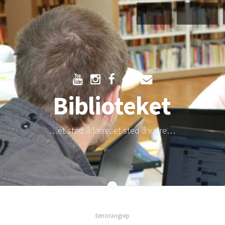
Hjem
Om oss
Biblioteket
…et sted å lære, et sted å være…
terrorangrep