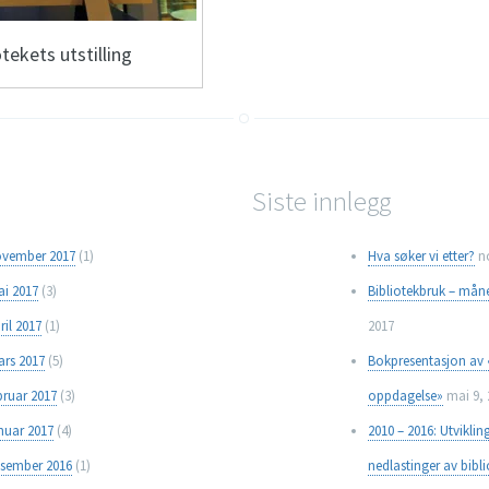
otekets utstilling
Siste innlegg
vember 2017
(1)
Hva søker vi etter?
n
i 2017
(3)
Bibliotekbruk – måne
ril 2017
(1)
2017
rs 2017
(5)
Bokpresentasjon av 
bruar 2017
(3)
oppdagelse»
mai 9, 
nuar 2017
(4)
2010 – 2016: Utvikli
sember 2016
(1)
nedlastinger av bibl