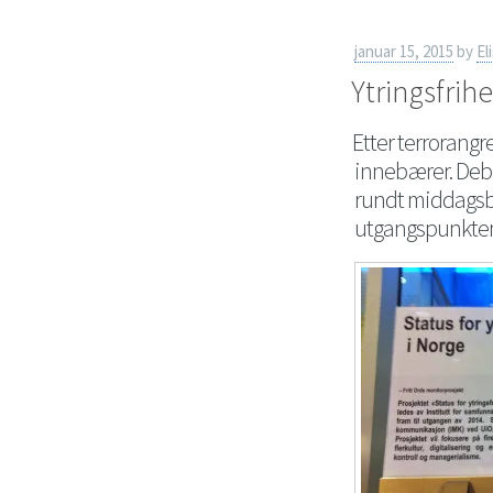
januar 15, 2015
by
El
Ytringsfrihe
Etter terrorangr
innebærer. Deba
rundt middagsb
utgangspunktene