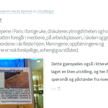
isabeth Harda Bjerkeli
on
Utstillinger
t
epene i Paris i forrige uke, diskuteres ytringsfriheten og h
tten foregår i mediene, på arbeidsplassen, i skolen og ga
ordene i de fleste hjem. Meningene, oppfatningene og
 er nok forskjellige, avhengig av ståsted.
Dette gjenspeiles også i litterat
laget en liten utstilling, og her
spørsmål og påstander fra noe
…
→