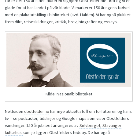
I år er det 150 år siden dikteren Sigbjørn Obstfelder ble født og vi er
glade for at han landet på vår klode. Vi markerer 150 åringens fødsel
med en plakatutstilling i biblioteket (avd. Halden). Vi har også plukket
frem dikt, reiseskildringer, kritikk, brev, biografier og essays.
Kilde: Nasjonalbiblioteket
Nettsiden
obstfelder.no
har mye aktuelt stoff om forfatteren og hans
liv – se podcaster, tidslinjer og Google maps som viser Obstfelders
vandringer. 150 år jubileet arrangeres av
Sølvberget, Stavanger
kulturhus
som jo ligger i Obstfelders fødeby. De har også