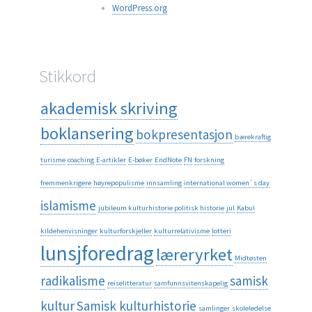
WordPress.org
Stikkord
akademisk skriving
boklansering
bokpresentasjon
bærekraftig
turisme
coaching
E-artikler
E-bøker
EndNote
FN
forskning
fremmenkrigere
høyrepopulisme
innsamling
international women`s day
islamisme
jubileum kulturhistorie politisk historie
jul
Kabul
kildehenvisninger
kulturforskjeller
kulturrelativisme
lotteri
lunsjforedrag
læreryrket
Midtøsten
radikalisme
samisk
reiselitteratur
samfunnsvitenskapelig
kultur
Samisk kulturhistorie
samlinger
skoleledelse