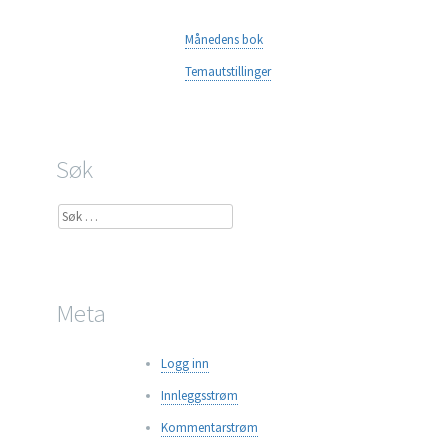
Månedens bok
Temautstillinger
Søk
Søk
etter:
Meta
Logg inn
Innleggsstrøm
Kommentarstrøm