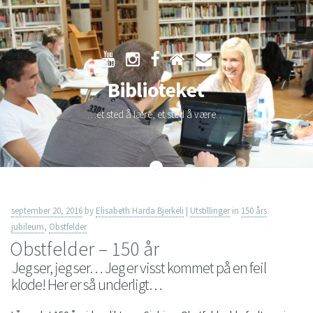
Skip
to
Biblioteket
content
…et sted å lære, et sted å være…
september 20, 2016
by
Elisabeth Harda Bjerkeli
|
Utstillinger
in
150 års
jubileum
,
Obstfelder
Obstfelder – 150 år
Jeg ser, jeg ser… Jeg er visst kommet på en feil
klode! Her er så underligt…