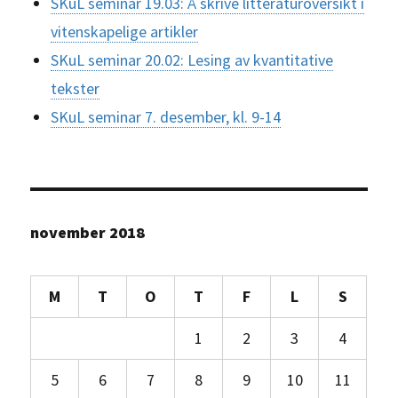
SKuL seminar 19.03: Å skrive litteraturoversikt i
vitenskapelige artikler
SKuL seminar 20.02: Lesing av kvantitative
tekster
SKuL seminar 7. desember, kl. 9-14
november 2018
M
T
O
T
F
L
S
1
2
3
4
5
6
7
8
9
10
11