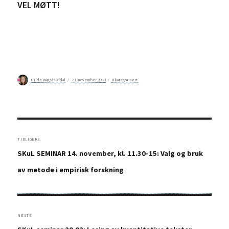
VEL MØTT!
Forfatter
Publisert
Kategorier
Hilde Wågsås Afdal
23. november 2018
Ukategorisert
Innleggsnavigasjon
TIDLIGERE
Forrige
SKuL SEMINAR 14. november, kl. 11.30-15: Valg og bruk
innlegg:
av metode i empirisk forskning
NESTE
Neste