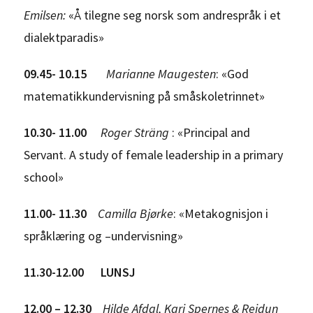
Emilsen:
«Å tilegne seg norsk som andrespråk i et
dialektparadis»
09.45- 10.15
Marianne Maugesten
: «God
matematikkundervisning på småskoletrinnet»
10.30- 11.
00
Roger Sträng
: «Principal and
Servant. A study of female leadership in a primary
school»
11.00- 11.30
Camilla Bjørke
: «Metakognisjon i
språklæring og –undervisning»
11.30-12.00 LUNSJ
12.00 – 12.30
Hilde Afdal, Kari Spernes & Reidun