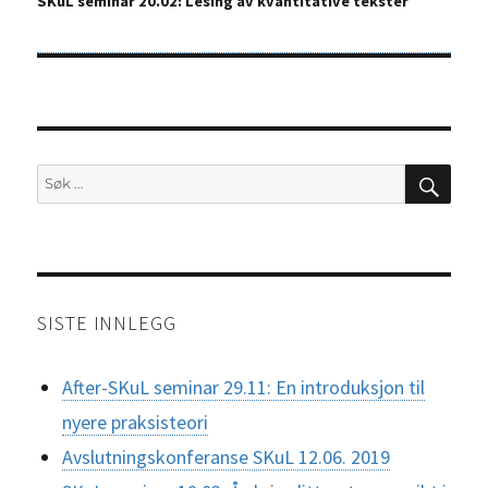
SKuL seminar 20.02: Lesing av kvantitative tekster
innlegg:
SØK
Søk
etter:
SISTE INNLEGG
After-SKuL seminar 29.11: En introduksjon til
nyere praksisteori
Avslutningskonferanse SKuL 12.06. 2019