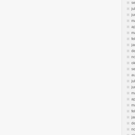
s
ju
ju
m
ap
m
fe
ja
d
n
ok
s
a
ju
ju
m
ap
m
fe
ja
d
n