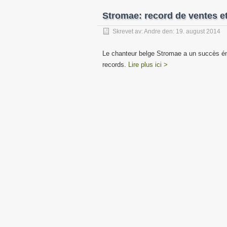
Stromae: record de ventes et
Skrevet av:
Andre
den:
19. august 2014
Le chanteur belge Stromae a un succès éno
records.
Lire plus ici >