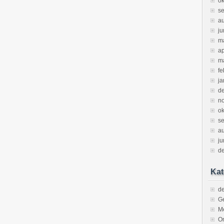
ok
s
a
ju
m
ap
m
fe
ja
d
n
ok
s
a
ju
d
Kat
de
Ge
M
O