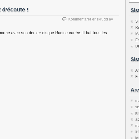
 d’écoute !
Sis
for
Kommentarer er skrudd av
Sl
Stromae:
Re
record
rme avec son dernier disque Racine carrée. Il bat tous les
M
de
Er
ventes
Dr
et
d’écoute
!
Sis
A
Fr
Arc
m
s
ju
ap
m
fe
ja