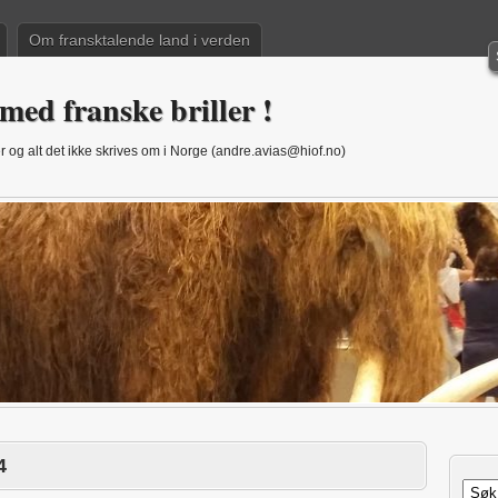
Om fransktalende land i verden
med franske briller !
 og alt det ikke skrives om i Norge (andre.avias@hiof.no)
4