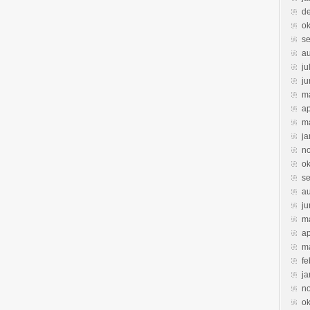
d
ok
s
a
ju
ju
m
ap
m
ja
n
ok
s
a
ju
m
ap
m
fe
ja
n
ok