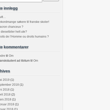
te innlegg
utt…
kordmange søkere til franske skoler!
acron chanceux ?
 dieselbiler helt ute?
oits de l’Homme ou droits humains ?
te kommentarer
ndre
til
Om
anskstudent ad libitum
til
Om
hives
ai 2019
(1)
eptember 2018
(1)
ni 2018
(1)
ril 2018
(2)
ars 2018
(1)
bruar 2018
(1)
nuar 2018
(1)