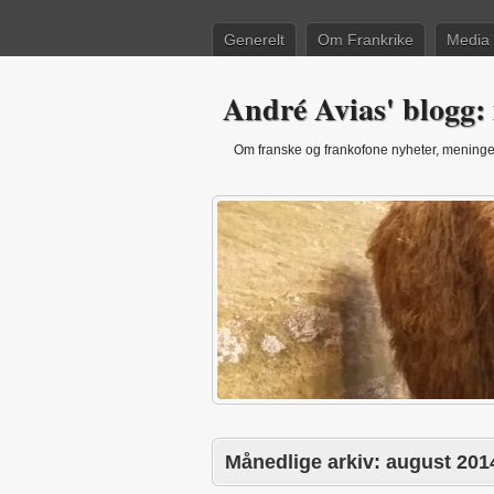
Generelt
Om Frankrike
Media
André Avias' blogg: 
Om franske og frankofone nyheter, meninger
Månedlige arkiv:
august 201