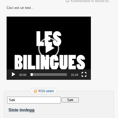
for
Kommentarer er skrudd av
Biling
Ceci est un test…
?
Videoavspiller
00:00
01:04
RSS-strøm
Siste innlegg