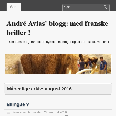
Menu
André Avias' blogg: med franske
briller !
Om franske og frankofone nyheter, meninger og alt det ikke skrives om i
Norge (andre.avias@hiof.no)
Månedlige arkiv:
august 2016
Bilingue ?
Skrevet av:
Andre
den:
22. august 2016