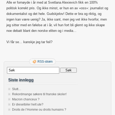
Alle er fornøyde i år med at Svetlana Alexievich fikk en 100%
politisk korrekt pris. Og ikke minst, er hun en av «oss»: journalist og
dokumentalist og det hele. Gudskjelov! Dette er bra og riktig, og
ingen kan være uenig? Ja, ikke sant, men jeg vet ikke hvorfor, men
jeg sitter med en følelse at i år, vil hun fort bli glemt og ikke skape
noe debatt blant den norske eliten og i media…
Vi får se… kanskje jeg tar feil?
RSS-strøm
Siste innlegg
Slutt…
Rekordmange søkere til franske skoler!
Macron chanceux ?
Er dieselbiler helt ute?
Droits de l’Homme ou droits humains ?