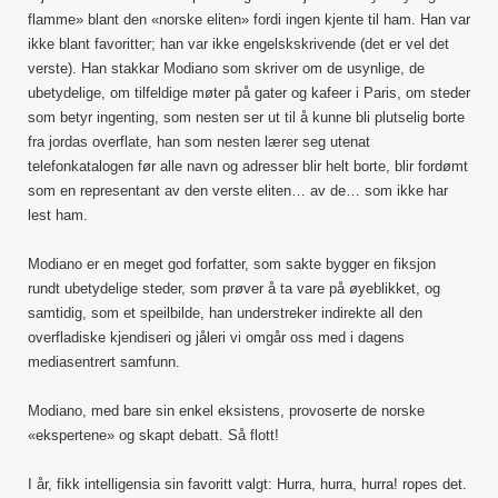
flamme» blant den «norske eliten» fordi ingen kjente til ham. Han var
ikke blant favoritter; han var ikke engelskskrivende (det er vel det
verste). Han stakkar Modiano som skriver om de usynlige, de
ubetydelige, om tilfeldige møter på gater og kafeer i Paris, om steder
som betyr ingenting, som nesten ser ut til å kunne bli plutselig borte
fra jordas overflate, han som nesten lærer seg utenat
telefonkatalogen før alle navn og adresser blir helt borte, blir fordømt
som en representant av den verste eliten… av de… som ikke har
lest ham.
Modiano er en meget god forfatter, som sakte bygger en fiksjon
rundt ubetydelige steder, som prøver å ta vare på øyeblikket, og
samtidig, som et speilbilde, han understreker indirekte all den
overfladiske kjendiseri og jåleri vi omgår oss med i dagens
mediasentrert samfunn.
Modiano, med bare sin enkel eksistens, provoserte de norske
«ekspertene» og skapt debatt. Så flott!
I år, fikk intelligensia sin favoritt valgt: Hurra, hurra, hurra! ropes det.