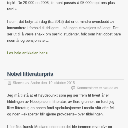
triplé. De 29 000 en 2006, ils sont passés à 95 000 sept ans plus
tard.»
I sum, det betyr at i dag (fra 2013) det er et mindre overskudd av
innvandrere i forhold til tidligere… så ingen «invasjon» så langt. Det
ser ut til å være snakk om særlig studenter, folk som har jobbet bare
noen år og pensjonister…
Les hele artikkelen her >
Nobel litteraturpris
Skrevet av:
Andre
den:
10. oktober 2015
for
Kommentarer er skrudd av
Nobel
Jeg må tilstå at et høydepunkt som jeg ser frem til hvert år er
littera
tildelingen av Nobelprisen i litteratur, av flere grunner: én fordi jeg
liker litteratur, en annen fordi spekulasjonene i media slår ofte feil…
og noen «eksperter blir gjerne provoserte» over tildelingen.
I fjor fikk fransk Modiano prisen og det ble jammen mye «fyr og