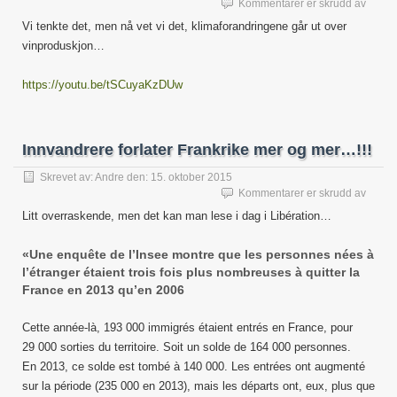
for
Kommentarer er skrudd av
COP21
Vi tenkte det, men nå vet vi det, klimaforandringene går ut over
Oppva
vinproduskjon…
går
utover
vinen!
https://youtu.be/tSCuyaKzDUw
Innvandrere forlater Frankrike mer og mer…!!!
Skrevet av:
Andre
den:
15. oktober 2015
for
Kommentarer er skrudd av
Innvan
Litt overraskende, men det kan man lese i dag i Libération…
forlate
Frankr
«Une enquête de l’Insee montre que les personnes nées à
mer
l’étranger étaient trois fois plus nombreuses à quitter la
og
mer…!!
France en 2013 qu’en 2006
Cette année-là, 193 000 immigrés étaient entrés en France, pour
29 000 sorties du territoire. Soit un solde de 164 000 personnes.
En 2013, ce solde est tombé à 140 000. Les entrées ont augmenté
sur la période (235 000 en 2013), mais les départs ont, eux, plus que