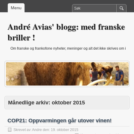
Menu
André Avias' blogg: med franske
briller !
Om franske og frankofone nyheter, meninger og alt det ikke skrives om i
Norge (andre.avias@hiof.no)
Månedlige arkiv:
oktober 2015
COP21: Oppvarmingen går utover vinen!
Skrevet av:
Andre
den:
19. oktober 2015