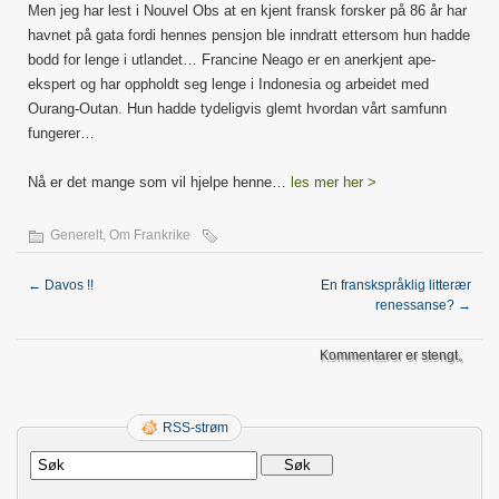
Men jeg har lest i Nouvel Obs at en kjent fransk forsker på 86 år har
havnet på gata fordi hennes pensjon ble inndratt ettersom hun hadde
bodd for lenge i utlandet… Francine Neago er en anerkjent ape-
ekspert og har oppholdt seg lenge i Indonesia og arbeidet med
Ourang-Outan. Hun hadde tydeligvis glemt hvordan vårt samfunn
fungerer…
Nå er det mange som vil hjelpe henne…
les mer her >
Generelt
,
Om Frankrike
←
Davos !!
En franskspråklig litterær
renessanse?
→
Kommentarer er stengt。
RSS-strøm