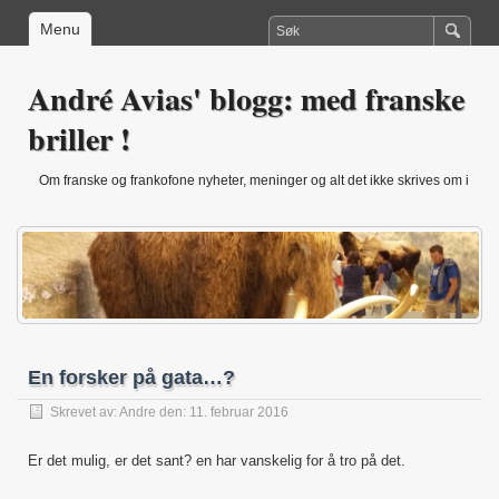
Menu
André Avias' blogg: med franske
briller !
Om franske og frankofone nyheter, meninger og alt det ikke skrives om i
Norge (andre.avias@hiof.no)
En forsker på gata…?
Skrevet av:
Andre
den: 11. februar 2016
Er det mulig, er det sant? en har vanskelig for å tro på det.