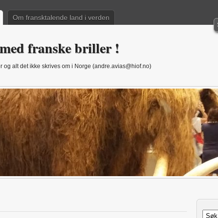
Om fransktalende land i verden
med franske briller !
 og alt det ikke skrives om i Norge (andre.avias@hiof.no)