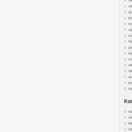
ok
s
a
ju
m
ap
m
fe
ja
d
n
ok
s
a
ju
d
Kat
de
Ge
M
O