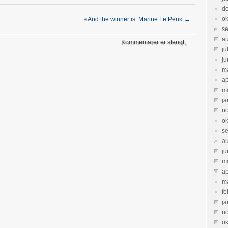
d
ok
«And the winner is: Marine Le Pen»
→
s
a
Kommentarer er stengt。
ju
ju
m
ap
m
ja
n
ok
s
a
ju
m
ap
m
fe
ja
n
ok