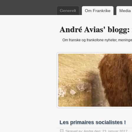
Generelt
Om Frankrike
Media
André Avias' blogg: 
Om franske og frankofone nyheter, meninger
Les primaires socialistes !
Skrevet av:
Andre
den: 23. januar 2017