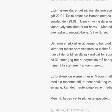
Etter høyresida, er det nå sosialistene som
går 22.01. De to beste ble Hamon med ca.
søndag den 29.01. Hvem vil vinne da er us
vinne: «dynamikken er for ham»… Men så la
overraske… mediafolkene. Så vi får se.
Det som er sikkert er at begge to har gjo
lover det meste som venstresida elsker å 
han vil derfor bli en dårlig kandidat for sos
på 32 timer (jeg tror at høyresida må le seg
håper å ta stemmer fra «sentrum»…
Et forstyrrende element her er Macron (tidl
med sin moderne stil, et pent ansikt og va
en gang, kan det meste avgjøres av medi
Men nå, la oss vente på neste episode…
Media
,
Om Frankrike