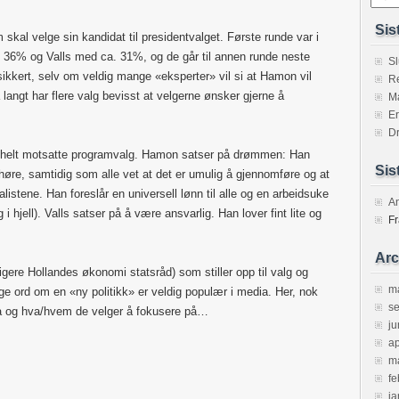
Sis
 skal velge sin kandidat til presidentvalget. Første runde var i
 36% og Valls med ca. 31%, og de går til annen runde neste
Sl
ikkert, selv om veldig mange «eksperter» vil si at Hamon vil
Re
ngt har flere valg bevisst at velgerne ønsker gjerne å
M
Er
Dr
rt helt motsatte programvalg. Hamon satser på drømmen: Han
Sis
høre, samtidig som alle vet at det er umulig å gjennomføre og at
ialistene. Han foreslår en universell lønn til alle og en arbeidsuke
A
 i hjell). Valls satser på å være ansvarlig. Han lover fint lite og
Fr
Arc
igere Hollandes økonomi statsråd) som stiller opp til valg og
m
ge ord om en «ny politikk» er veldig populær i media. Her, nok
s
a og hva/hvem de velger å fokusere på…
ju
ap
m
fe
ja