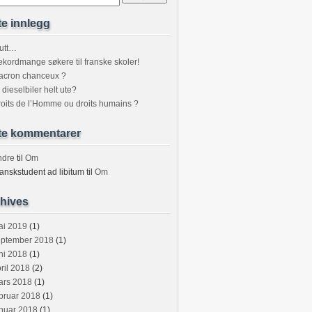
te innlegg
utt…
kordmange søkere til franske skoler!
acron chanceux ?
 dieselbiler helt ute?
oits de l’Homme ou droits humains ?
te kommentarer
ndre
til
Om
anskstudent ad libitum
til
Om
hives
ai 2019
(1)
eptember 2018
(1)
ni 2018
(1)
ril 2018
(2)
ars 2018
(1)
bruar 2018
(1)
nuar 2018
(1)