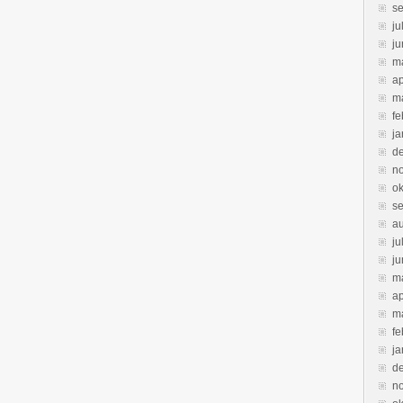
s
ju
ju
m
ap
m
fe
ja
d
n
ok
s
a
ju
ju
m
ap
m
fe
ja
d
n