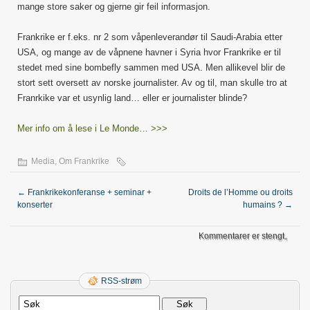
mange store saker og gjerne gir feil informasjon.
Frankrike er f.eks. nr 2 som våpenleverandør til Saudi-Arabia etter
USA, og mange av de våpnene havner i Syria hvor Frankrike er til
stedet med sine bombefly sammen med USA. Men allikevel blir de
stort sett oversett av norske journalister. Av og til, man skulle tro at
Franrkike var et usynlig land… eller er journalister blinde?
Mer info om å lese i Le Monde… >>>
Media
,
Om Frankrike
←
Frankrikekonferanse + seminar +
Droits de l’Homme ou droits
konserter
humains ?
→
Kommentarer er stengt。
RSS-strøm