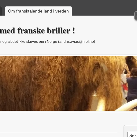
Om fransktalende land i verden
med franske briller !
 og alt det ikke skrives om i Norge (andre.avias@hiof.no)