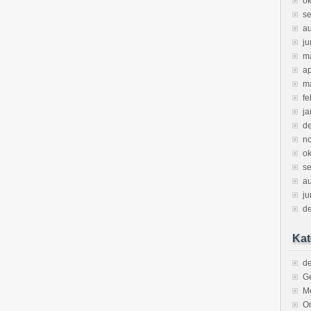
ok
s
a
ju
m
ap
m
fe
ja
d
n
ok
s
a
ju
d
Kat
de
Ge
M
O