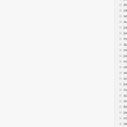
d
ok
s
a
ju
ju
m
ap
m
ja
n
ok
s
a
ju
m
ap
m
fe
ja
n
ok