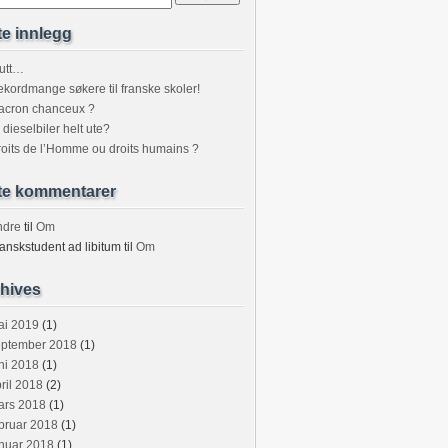
te innlegg
utt…
kordmange søkere til franske skoler!
acron chanceux ?
 dieselbiler helt ute?
oits de l’Homme ou droits humains ?
te kommentarer
ndre
til
Om
anskstudent ad libitum
til
Om
hives
ai 2019
(1)
eptember 2018
(1)
ni 2018
(1)
ril 2018
(2)
ars 2018
(1)
bruar 2018
(1)
nuar 2018
(1)