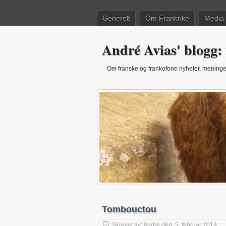
Generelt
Om Frankrike
Media
André Avias' blogg: 
Om franske og frankofone nyheter, meninger
Tombouctou
Skrevet av:
Andre
den: 5. februar 2013