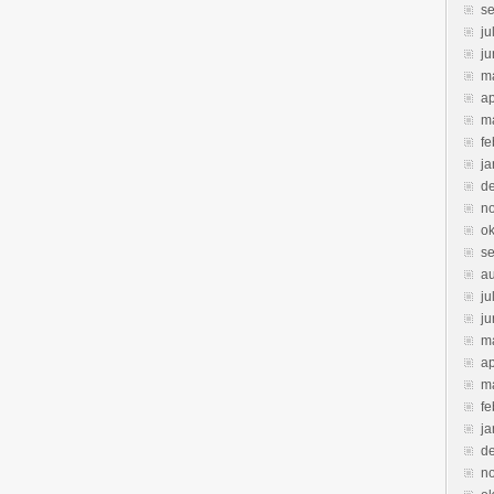
s
ju
ju
m
ap
m
fe
ja
d
n
ok
s
a
ju
ju
m
ap
m
fe
ja
d
n