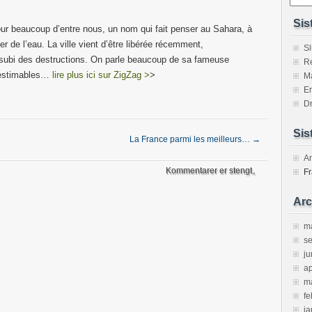
Sis
 beaucoup d’entre nous, un nom qui fait penser au Sahara, à
ver de l’eau. La ville vient d’être libérée récemment,
Sl
t subi des destructions. On parle beaucoup de sa fameuse
Re
nestimables…
lire plus ici sur ZigZag >
>
M
Er
Dr
Sis
La France parmi les meilleurs…
→
A
Kommentarer er stengt。
Fr
Arc
m
s
ju
ap
m
fe
ja