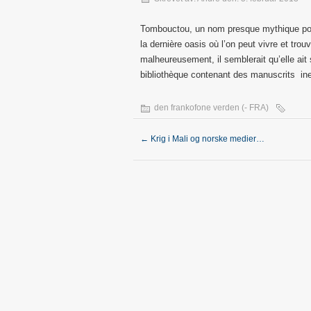
Tombouctou, un nom presque mythique pour
la dernière oasis où l’on peut vivre et trou
malheureusement, il semblerait qu’elle ai
bibliothèque contenant des manuscrits i
den frankofone verden (- FRA)
←
Krig i Mali og norske medier…