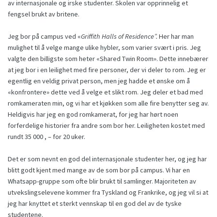
av internasjonale og irske studenter. Skolen var opprinnelig et
fengsel brukt av britene.
Jeg bor på campus ved «
Griffith Halls of Residence”.
Her har man
mulighet til å velge mange ulike hybler, som varier svært i pris. Jeg
valgte den billigste som heter «Shared Twin Room». Dette innebærer
at jeg bor i en leilighet med fire personer, der vi deler to rom. Jeg er
egentlig en veldig privat person, men jeg hadde et ønske om å
«konfrontere» dette ved å velge et slikt rom. Jeg deler et bad med
romkameraten min, og vi har et kjøkken som alle fire benytter seg av.
Heldigvis har jeg en god romkamerat, for jeg har hørt noen
forferdelige historier fra andre som bor her. Leiligheten kostet med
rundt 35 000 , – for 20 uker.
Det er som nevnt en god del internasjonale studenter her, og jeg har
blitt godt kjent med mange av de som bor på campus. Vi har en
Whatsapp-gruppe som ofte blir brukt til samlinger. Majoriteten av
utvekslingselevene kommer fra Tyskland og Frankrike, og jeg vil si at
jeg har knyttet et sterkt vennskap til en god del av de tyske
studentene.