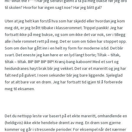
mi? What the f***! Har jeg seriøst glemt å ta på meg bukse før jeg dro
til skolen? Hvorfor har ingen sagt noe? Har jeg blitt gal?
Uten at jeg helt kan forstå hva som har skjedd eller hvordan jeg kom
meg dit, er jeg brått tilbake i klasserommet. Trippel panikk! Jeg har
fortsatt ikke på meg bukse, og som om ikke det var nok, ser i tillegg
alle i hele rommet rett på meg. Det er som om tiden har stoppet opp.
Som om den har gått inn i en helt ny form for moderne istid. Det blir
svart. Det eneste jeg kan høre er en lyd langt borte; Tiltak – tiltak,
tiltak – tiltak. BIP BIP BIP BIP! Kræsj-bang-kaboom! Med et sort og
heidundranes høyt brak blir jeg vekket. Det var et mareritt og jeg har
falt ned på gulvet. I noen sekunder blir jeg bare liggende. Sjeleglad
for at alt bare var en drøm. Jeg har fortsatt tid igjen til å forberede
meg til eksamen.
Det du nettopp leste var basert på et ekte mareritt, omhandlende en
(heldigvis) ikke ekte hendelse drømt av meg. En drøm som gjerne
kommer og går i stressende perioder. For eksempel når det nærmer