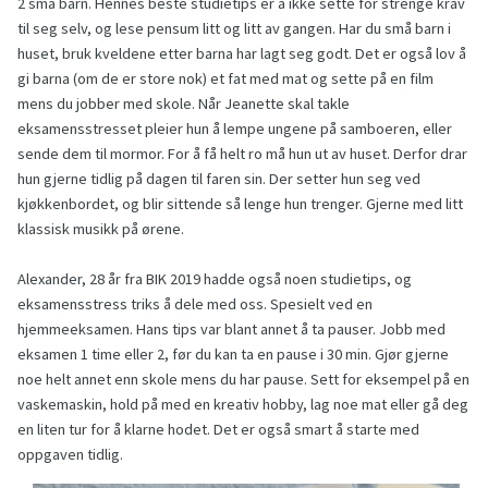
2 små barn. Hennes beste studietips er å ikke sette for strenge krav
til seg selv, og lese pensum litt og litt av gangen. Har du små barn i
huset, bruk kveldene etter barna har lagt seg godt. Det er også lov å
gi barna (om de er store nok) et fat med mat og sette på en film
mens du jobber med skole. Når Jeanette skal takle
eksamensstresset pleier hun å lempe ungene på samboeren, eller
sende dem til mormor. For å få helt ro må hun ut av huset. Derfor drar
hun gjerne tidlig på dagen til faren sin. Der setter hun seg ved
kjøkkenbordet, og blir sittende så lenge hun trenger. Gjerne med litt
klassisk musikk på ørene.
Alexander, 28 år fra BIK 2019 hadde også noen studietips, og
eksamensstress triks å dele med oss. Spesielt ved en
hjemmeeksamen. Hans tips var blant annet å ta pauser. Jobb med
eksamen 1 time eller 2, før du kan ta en pause i 30 min. Gjør gjerne
noe helt annet enn skole mens du har pause. Sett for eksempel på en
vaskemaskin, hold på med en kreativ hobby, lag noe mat eller gå deg
en liten tur for å klarne hodet. Det er også smart å starte med
oppgaven tidlig.