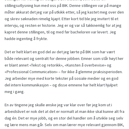
stillingsutlysning kun med oss på BIK. Denne stillingen var på mange
måter akkurat det jeg var på utkikk etter, så jeg kastet meg over den
og skrev søknaden rimelig kjapt. Etter kort tid ble jeg invitert til et
intervju, og resten er historie. Jeg er og var så takknemlig for at jeg
kapret denne stillingen, til og med før bacheloren var levert. Jeg
hadde ingenting å frykte.
Det er helt klart en god del av det jeg lærte på BIK som har vært
både relevant og sentralt for denne jobben. Emner som står høyt her
er blant annet «Tekst og retorikk», «Kunsten å overbevise» og
«Professional Communication» – for ikke å glemme praksisperioden.
Jeg arbeider mye med korte tekster på sosiale medier og en god
del intern kommunikasjon – og disse emnene har helt klart hjulpet
meg i gang.
En av tingene jeg skulle ønske jeg var klar over før jeg kom ut i
arbeidslivet er nok det at det er normalt at man ikke skal kunne alt fra
dag én. Det er mye jobb, og en stor del handler om å utvikle seg selv
og lære mens man går. Selv om man lærer mye relevant gjennom BIK,