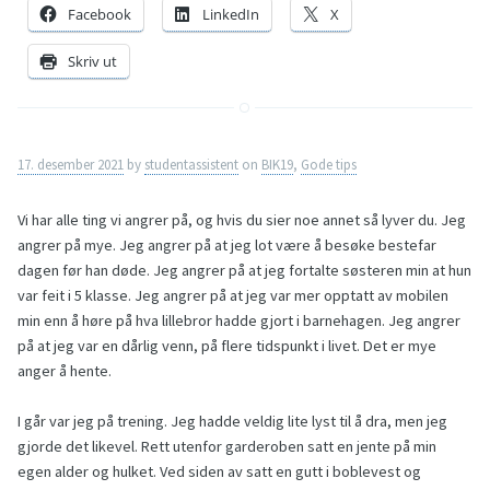
Facebook
LinkedIn
X
Skriv ut
17. desember 2021
by
studentassistent
on
BIK19
,
Gode tips
Vi har alle ting vi angrer på, og hvis du sier noe annet så lyver du. Jeg
angrer på mye. Jeg angrer på at jeg lot være å besøke bestefar
dagen før han døde. Jeg angrer på at jeg fortalte søsteren min at hun
var feit i 5 klasse. Jeg angrer på at jeg var mer opptatt av mobilen
min enn å høre på hva lillebror hadde gjort i barnehagen. Jeg angrer
på at jeg var en dårlig venn, på flere tidspunkt i livet. Det er mye
anger å hente.
I går var jeg på trening. Jeg hadde veldig lite lyst til å dra, men jeg
gjorde det likevel. Rett utenfor garderoben satt en jente på min
egen alder og hulket. Ved siden av satt en gutt i boblevest og