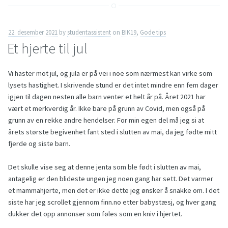
22. desember 2021
by
studentassistent
on
BIK19
,
Gode tips
Et hjerte til jul
Vi haster mot jul, og jula er på vei i noe som nærmest kan virke som
lysets hastighet. I skrivende stund er det intet mindre enn fem dager
igjen til dagen nesten alle barn venter et helt år på. Året 2021 har
vært et merkverdig år. Ikke bare på grunn av Covid, men også på
grunn av en rekke andre hendelser. For min egen del må jeg si at
årets største begivenhet fant sted i slutten av mai, da jeg fødte mitt
fjerde og siste barn.
Det skulle vise seg at denne jenta som ble født i slutten av mai,
antagelig er den blideste ungen jeg noen gang har sett. Det varmer
et mammahjerte, men det er ikke dette jeg ønsker å snakke om. I det
siste har jeg scrollet gjennom finn.no etter babystæsj, og hver gang
dukker det opp annonser som føles som en kniv i hjertet.