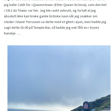
jeg kalte Cobh for «Queenstown» (Etter Queen Victoria), som den het
i 1912 da Titanic var her. Jeg ble raskt avbrutt, og fortalt at jeg
absolutt ikke kan bruke gamle britiske navn når jeg snakker om
steder i Irland. Personen sa dette med et glimt i øyet, men hadde jeg
sagt dette 01:00 på Temple Bar, så hadde jeg nok fått en i trynet.
Kanskje…..