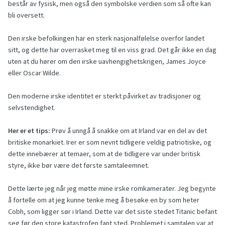
består av fysisk, men også den symbolske verdien som så ofte kan
bli oversett.
Den irske befolkingen har en sterk nasjonalfølelse overfor landet
sitt, og dette har overrasket meg til en viss grad. Det går ikke en dag
uten at du hører om den irske uavhengighetskrigen, James Joyce
eller Oscar Wilde.
Den moderne irske identitet er sterkt påvirket av tradisjoner og
selvstendighet.
Her er et tips:
Prøv å unngå å snakke om at Irland var en del av det
britiske monarkiet. Irer er som nevnt tidligere veldig patriotiske, og
dette innebærer at temaer, som at de tidligere var under britisk
styre, ikke bør være det første samtaleemnet.
Dette lærte jeg når jeg møtte mine irske romkamerater. Jeg begynte
å fortelle om at jeg kunne tenke meg å besøke en by som heter
Cobh, som ligger sør i Irland. Dette var det siste stedet Titanic befant
seg før den store katastrofen fant sted. Problemet i samtalen var at