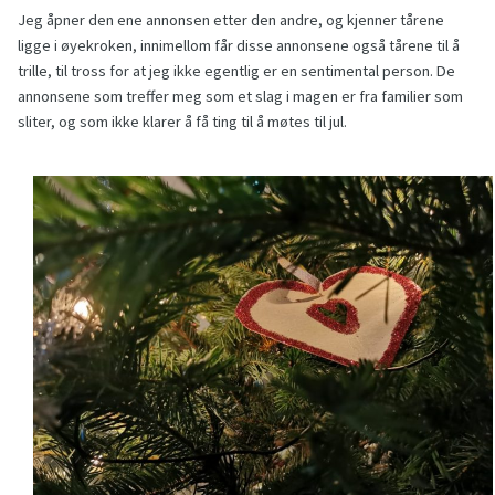
Jeg åpner den ene annonsen etter den andre, og kjenner tårene
ligge i øyekroken, innimellom får disse annonsene også tårene til å
trille, til tross for at jeg ikke egentlig er en sentimental person. De
annonsene som treffer meg som et slag i magen er fra familier som
sliter, og som ikke klarer å få ting til å møtes til jul.