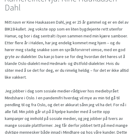
Dahl
Mitt navn er Kine Haukaasen Dahl, jeg er 25 år gammel og er en del av
BIK18-kullet. Jeg vokste opp som en liten bygdejente rett utenfor
Hamar, og bor i dag sentralt i byen sammen med min kjære samboer.
Etter flere år i Halden, har jeg endelig kommet meg hjem – og du
hører meg stadig snakke som en språkforvirret vimse, med en god
gryte av dialekter. Du kan jo bare se for deg hvordan det høres ut å
blande Oslo-dialekt med Hedmark- og Østfold-dialekter. Hvis du
sliter med å se det for deg, er du rimelig heldig – for det er ikke alltid
like vakkert.
Jeg jobber i dag som sosiale medier-rådgiver hos mediebyrået
Mindshare i Oslo. I en pandemifri hverdag vil mye av min tid gå til
pendling til og fra Oslo, og det er akkurat sånn jeg vil ha det. For nå i
alle fall. Min jobb går ut på å hjelpe kunder med å sette opp
kampanjer og innhold på sosiale medier, og jeg jobber på tvers av
mange sosiale plattformer. Jeg får derfor jobbet tett på med mange
dyktige mennesker både innad i Mindhare og hos våre kunder. Dette