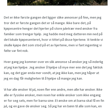
Det er ikke første gangen det ligger slike annonser på finn, men jeg
tror det er første gangen det er så mange. Ikke bare det, på
kjøpesentre henger det hjerter på store juletrær med ønsker fra
familier som trenger hjelp. Jeg hadde med meg datteren min ned på
det lokale kjøpesenteret, hvor vi tittet på disse hjertene. Vi tenkte vi
skulle kjøpe det som stod på et av hjertene, men vi fant ingenting vi
følte var fint nok.
Hver gang jeg kommer over en slik annonse så ønsker jeg så inderlig
at jeg kan hjelpe. Jeg ønsker å hjelpe så mye mer enn det jeg faktisk
kan, og det gjør enda mer vondt, at jeg ikke kan, men jeg håper at
jeg en dag får muligheten til å hjelpe så mange jeg kan.
Vi har alle ønsker til jul, noen fler enn andre, men alle har ønsker. Ikke
alle er fysiske ønsker, men noen har enkle ønsker som ikke engang
er for seg selv, men for barna sine. Et ønske om at barna skal få en fin
jul, og en gave de ønsker seg. Så jeg har en bønn til alle som kan, en