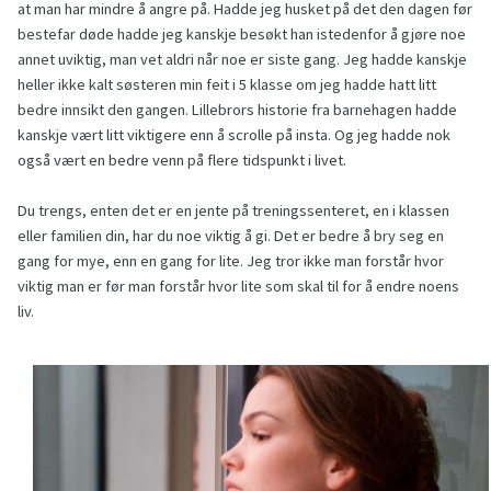
at man har mindre å angre på. Hadde jeg husket på det den dagen før
bestefar døde hadde jeg kanskje besøkt han istedenfor å gjøre noe
annet uviktig, man vet aldri når noe er siste gang. Jeg hadde kanskje
heller ikke kalt søsteren min feit i 5 klasse om jeg hadde hatt litt
bedre innsikt den gangen. Lillebrors historie fra barnehagen hadde
kanskje vært litt viktigere enn å scrolle på insta. Og jeg hadde nok
også vært en bedre venn på flere tidspunkt i livet.
Du trengs, enten det er en jente på treningssenteret, en i klassen
eller familien din, har du noe viktig å gi. Det er bedre å bry seg en
gang for mye, enn en gang for lite. Jeg tror ikke man forstår hvor
viktig man er før man forstår hvor lite som skal til for å endre noens
liv.