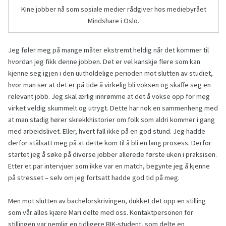
Kine jobber nå som sosiale medier rådgiver hos mediebyrået
Mindshare i Oslo.
Jeg føler meg på mange måter ekstremt heldig når det kommer til
hvordan jeg fikk denne jobben. Det er vel kanskje flere som kan
kjenne seg igjen i den uutholdelige perioden mot slutten av studiet,
hvor man ser at det er på tide å virkelig bli voksen og skaffe seg en
relevant jobb. Jeg skal ærlig innrømme at det å vokse opp for meg
virket veldig skummelt og utrygt. Dette har nok en sammenheng med
at man stadig hører skrekkhistorier om folk som aldri kommer i gang
med arbeidslivet. Eller, hvert fall ikke på en god stund. Jeg hadde
derfor stålsatt meg på at dette kom til å bli en lang prosess. Derfor
startet jeg å søke på diverse jobber allerede første uken i praksisen.
Etter et par intervjuer som ikke var en match, begynte jeg å kjenne
på stresset – selv om jeg fortsatt hadde god tid på meg.
Men mot slutten av bachelorskrivingen, dukket det opp en stilling
som vår alles kjære Mari delte med oss. Kontaktpersonen for
stillingen var nemlig en tidligere BIK-student, som delte en