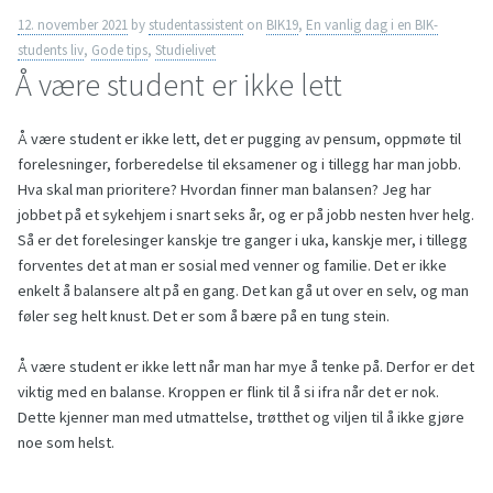
12. november 2021
by
studentassistent
on
BIK19
,
En vanlig dag i en BIK-
students liv
,
Gode tips
,
Studielivet
Å være student er ikke lett
Å være student er ikke lett, det er pugging av pensum, oppmøte til
forelesninger, forberedelse til eksamener og i tillegg har man jobb.
Hva skal man prioritere? Hvordan finner man balansen? Jeg har
jobbet på et sykehjem i snart seks år, og er på jobb nesten hver helg.
Så er det forelesinger kanskje tre ganger i uka, kanskje mer, i tillegg
forventes det at man er sosial med venner og familie. Det er ikke
enkelt å balansere alt på en gang. Det kan gå ut over en selv, og man
føler seg helt knust. Det er som å bære på en tung stein.
Å være student er ikke lett når man har mye å tenke på. Derfor er det
viktig med en balanse. Kroppen er flink til å si ifra når det er nok.
Dette kjenner man med utmattelse, trøtthet og viljen til å ikke gjøre
noe som helst.