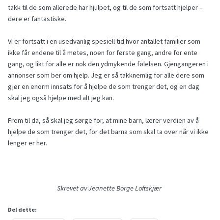
takk til de som allerede har hjulpet, og til de som fortsatt hjelper –
dere er fantastiske.
Vi er fortsatt i en usedvanlig spesiell tid hvor antallet familier som
ikke får endene til å møtes, noen for første gang, andre for ente
gang, og likt for alle er nok den ydmykende følelsen. Gjengangeren i
annonser som ber om hjelp. Jeg er så takknemlig for alle dere som
gjør en enorm innsats for å hjelpe de som trenger det, og en dag
skal jeg også hjelpe med alt jeg kan.
Frem til da, så skal jeg sørge for, at mine barn, lærer verdien av å
hjelpe de som trenger det, for det barna som skal ta over når vi ikke
lenger er her.
Skrevet av Jeanette Borge Loftskjær
Del dette: