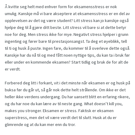
Å kvitte seg helt med enhver form for eksamensstress er nok
umulig. Kanskje må vi bare akseptere at eksamensstress er en del av
opplevelsen av det og være student? Litt stress kan jo kanskje også
hjelpe deg til å gjøre ditt beste. Litt stress vil bare si at dette betyr
noe for deg. Men stress ikke for mye. Negativt stress hjelper i grunn
ingenting og fører bare til prestasjonsangst. Ta deg et øyeblikk, tell
til ti og husk å puste. Ingen fare, du kommer til å overleve dette også.
Kanskje har du nå til og med fått noen nyttige tips, du kan ta i bruk før
eller under en kommende eksamen? Start tidlig og bruk de for alt de
er verdt.
Forbered deg litt i forkant, vit i det minste når eksamen er og husk på
buksa før du går ut, så går nok dette helt strålende. Om ikke er det
heller ikke verdens undergang. Du har uansett blitt en erfaring rikere,
og du har noe du kan lære av til neste gang. What doesn’t kill you,
makes you stronger. Eksamen er stress. Faktisk er eksamen
superstress, men det vil være verdt det til slutt. Husk at du er
glimrende og at du kan mer enn du tror.