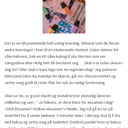
Det er en tilsynelatende helt vanlig hverdag. Akkurat som de fleste
andre hverdager i livet til en studerende student. Solen skinner litt
sånn halvveis, bak en litt sånn koksgrå sky. Nesten som om
værgudene ikke riktig helt får bestemt seg … Skal vi la solen skinne i
dag tro? Eller skal vi bare lage nok en regnværsdag? Jeg parkerer
bilen pent (okei da, kanskje litt skjevt), går inn i klasserommet og
setter meg godt til rette. Klar for nok en vanlig forelesning.
Okei so far, so good. Hardt og brutalt bryter plutselig læreren
stillheten og sier; ‘’ Ja folkens, er dere klare for eksamen i dag?
«Shit! Eksamen? Hvilken eksamen?» Panikk. Jeg må gå en tur på
toalettet for å samle tankene. 5 minutter later.. I det jeg skal til å dra
ned buksa og sette meg på toalettet. Dobbelt panikk! hvor er buksa