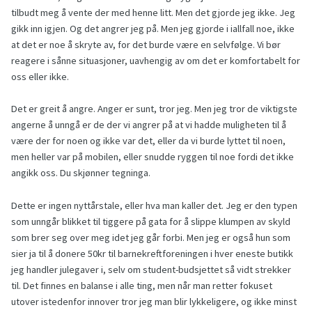
tilbudt meg å vente der med henne litt. Men det gjorde jeg ikke. Jeg
gikk inn igjen. Og det angrer jeg på. Men jeg gjorde i iallfall noe, ikke
at det er noe å skryte av, for det burde være en selvfølge. Vi bør
reagere i sånne situasjoner, uavhengig av om det er komfortabelt for
oss eller ikke.
Det er greit å angre. Anger er sunt, tror jeg. Men jeg tror de viktigste
angerne å unngå er de der vi angrer på at vi hadde muligheten til å
være der for noen og ikke var det, eller da vi burde lyttet til noen,
men heller var på mobilen, eller snudde ryggen til noe fordi det ikke
angikk oss. Du skjønner tegninga.
Dette er ingen nyttårstale, eller hva man kaller det. Jeg er den typen
som unngår blikket til tiggere på gata for å slippe klumpen av skyld
som brer seg over meg idet jeg går forbi. Men jeg er også hun som
sier ja til å donere 50kr til barnekreftforeningen i hver eneste butikk
jeg handler julegaver i, selv om student-budsjettet så vidt strekker
til. Det finnes en balanse i alle ting, men når man retter fokuset
utover istedenfor innover tror jeg man blir lykkeligere, og ikke minst