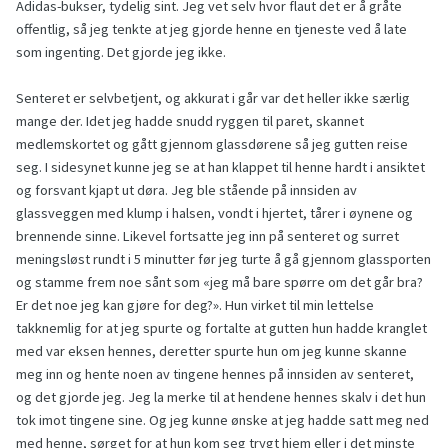
Adidas-bukser, tydelig sint. Jeg vet selv hvor flaut det er å gråte
offentlig, så jeg tenkte at jeg gjorde henne en tjeneste ved å late
som ingenting. Det gjorde jeg ikke.
Senteret er selvbetjent, og akkurat i går var det heller ikke særlig
mange der. Idet jeg hadde snudd ryggen til paret, skannet
medlemskortet og gått gjennom glassdørene så jeg gutten reise
seg. I sidesynet kunne jeg se at han klappet til henne hardt i ansiktet
og forsvant kjapt ut døra. Jeg ble stående på innsiden av
glassveggen med klump i halsen, vondt i hjertet, tårer i øynene og
brennende sinne. Likevel fortsatte jeg inn på senteret og surret
meningsløst rundt i 5 minutter før jeg turte å gå gjennom glassporten
og stamme frem noe sånt som «jeg må bare spørre om det går bra?
Er det noe jeg kan gjøre for deg?». Hun virket til min lettelse
takknemlig for at jeg spurte og fortalte at gutten hun hadde kranglet
med var eksen hennes, deretter spurte hun om jeg kunne skanne
meg inn og hente noen av tingene hennes på innsiden av senteret,
og det gjorde jeg. Jeg la merke til at hendene hennes skalv i det hun
tok imot tingene sine. Og jeg kunne ønske at jeg hadde satt meg ned
med henne, sørget for at hun kom seg trygt hjem eller i det minste