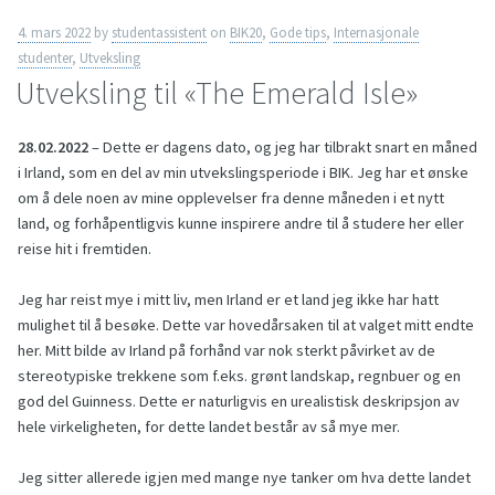
4. mars 2022
by
studentassistent
on
BIK20
,
Gode tips
,
Internasjonale
studenter
,
Utveksling
Utveksling til «The Emerald Isle»
28.02.2022
– Dette er dagens dato, og jeg har tilbrakt snart en måned
i Irland, som en del av min utvekslingsperiode i BIK. Jeg har et ønske
om å dele noen av mine opplevelser fra denne måneden i et nytt
land, og forhåpentligvis kunne inspirere andre til å studere her eller
reise hit i fremtiden.
Jeg har reist mye i mitt liv, men Irland er et land jeg ikke har hatt
mulighet til å besøke. Dette var hovedårsaken til at valget mitt endte
her. Mitt bilde av Irland på forhånd var nok sterkt påvirket av de
stereotypiske trekkene som f.eks. grønt landskap, regnbuer og en
god del Guinness. Dette er naturligvis en urealistisk deskripsjon av
hele virkeligheten, for dette landet består av så mye mer.
Jeg sitter allerede igjen med mange nye tanker om hva dette landet