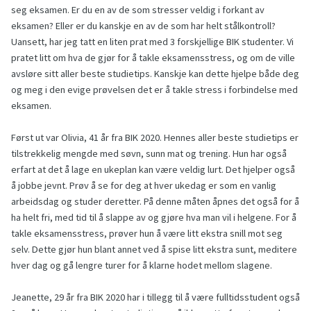
seg eksamen. Er du en av de som stresser veldig i forkant av
eksamen? Eller er du kanskje en av de som har helt stålkontroll?
Uansett, har jeg tatt en liten prat med 3 forskjellige BIK studenter. Vi
pratet litt om hva de gjør for å takle eksamensstress, og om de ville
avsløre sitt aller beste studietips. Kanskje kan dette hjelpe både deg
og meg i den evige prøvelsen det er å takle stress i forbindelse med
eksamen.
Først ut var Olivia, 41 år fra BIK 2020. Hennes aller beste studietips er
tilstrekkelig mengde med søvn, sunn mat og trening. Hun har også
erfart at det å lage en ukeplan kan være veldig lurt. Det hjelper også
å jobbe jevnt. Prøv å se for deg at hver ukedag er som en vanlig
arbeidsdag og studer deretter. På denne måten åpnes det også for å
ha helt fri, med tid til å slappe av og gjøre hva man vil i helgene. For å
takle eksamensstress, prøver hun å være litt ekstra snill mot seg
selv. Dette gjør hun blant annet ved å spise litt ekstra sunt, meditere
hver dag og gå lengre turer for å klarne hodet mellom slagene.
Jeanette, 29 år fra BIK 2020 har i tillegg til å være fulltidsstudent også