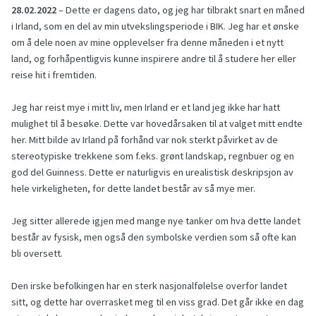
28.02.2022
– Dette er dagens dato, og jeg har tilbrakt snart en måned
i Irland, som en del av min utvekslingsperiode i BIK. Jeg har et ønske
om å dele noen av mine opplevelser fra denne måneden i et nytt
land, og forhåpentligvis kunne inspirere andre til å studere her eller
reise hit i fremtiden.
Jeg har reist mye i mitt liv, men Irland er et land jeg ikke har hatt
mulighet til å besøke. Dette var hovedårsaken til at valget mitt endte
her. Mitt bilde av Irland på forhånd var nok sterkt påvirket av de
stereotypiske trekkene som f.eks. grønt landskap, regnbuer og en
god del Guinness. Dette er naturligvis en urealistisk deskripsjon av
hele virkeligheten, for dette landet består av så mye mer.
Jeg sitter allerede igjen med mange nye tanker om hva dette landet
består av fysisk, men også den symbolske verdien som så ofte kan
bli oversett.
Den irske befolkingen har en sterk nasjonalfølelse overfor landet
sitt, og dette har overrasket meg til en viss grad. Det går ikke en dag