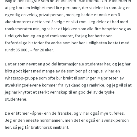
valgte den billigste som heter «Shared Twin Room». Dette innebærer
at jeg bor i en leilighet med fire personer, der vi deler to rom. Jeg er
egentlig en veldig privat person, men jeg hadde et ønske om å
«konfrontere» dette ved å velge et slikt rom. Jeg deler et bad med
romkameraten min, og vi har et kjøkken som alle fire benytter seg av.
Heldigvis har jeg en god romkamerat, for jeg har hørt noen
forferdelige historier fra andre som bor her. Leiligheten kostet med
rundt 35 000 , – for 20 uker.
Det er som nevnt en god del internasjonale studenter her, og jeg har
blitt godt kjent med mange av de som bor på campus. Vi har en
Whatsapp-gruppe som ofte blir brukt til samlinger. Majoriteten av
utvekslingselevene kommer fra Tyskland og Frankrike, og jeg vil si at
jeg har knyttet et sterkt vennskap til en god del av de tyske
studentene.
De er litt mer «åpne» enn de franske, og vi har også mye til felles.
Jeg er den eneste nordmannen, men det er også en svensk person
her, så jeg får brukt norsk inniblant.