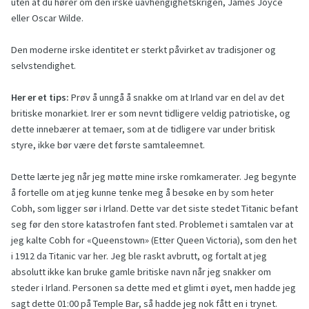
uten at du hører om den irske uavhengighetskrigen, James Joyce
eller Oscar Wilde.
Den moderne irske identitet er sterkt påvirket av tradisjoner og
selvstendighet.
Her er et tips:
Prøv å unngå å snakke om at Irland var en del av det
britiske monarkiet. Irer er som nevnt tidligere veldig patriotiske, og
dette innebærer at temaer, som at de tidligere var under britisk
styre, ikke bør være det første samtaleemnet.
Dette lærte jeg når jeg møtte mine irske romkamerater. Jeg begynte
å fortelle om at jeg kunne tenke meg å besøke en by som heter
Cobh, som ligger sør i Irland. Dette var det siste stedet Titanic befant
seg før den store katastrofen fant sted. Problemet i samtalen var at
jeg kalte Cobh for «Queenstown» (Etter Queen Victoria), som den het
i 1912 da Titanic var her. Jeg ble raskt avbrutt, og fortalt at jeg
absolutt ikke kan bruke gamle britiske navn når jeg snakker om
steder i Irland. Personen sa dette med et glimt i øyet, men hadde jeg
sagt dette 01:00 på Temple Bar, så hadde jeg nok fått en i trynet.