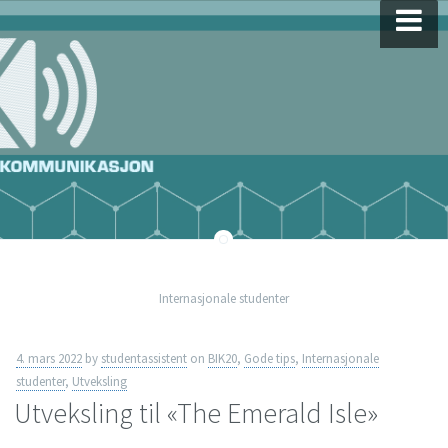
Skip
to
content
Internasjonale studenter
4. mars 2022
by
studentassistent
on
BIK20
,
Gode tips
,
Internasjonale
studenter
,
Utveksling
Utveksling til «The Emerald Isle»