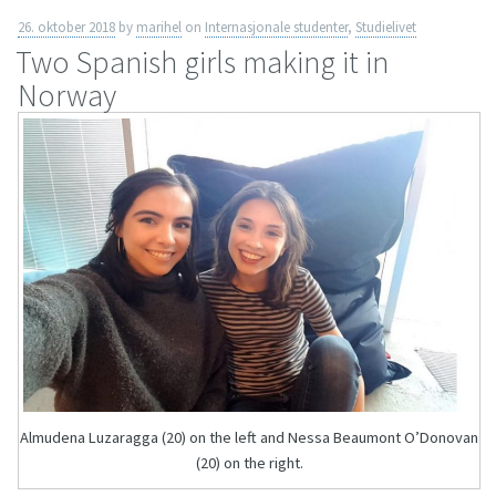
26. oktober 2018
by
marihel
on
Internasjonale studenter
,
Studielivet
Two Spanish girls making it in
Norway
Almudena Luzaragga (20) on the left and Nessa Beaumont O’Donovan
(20) on the right.