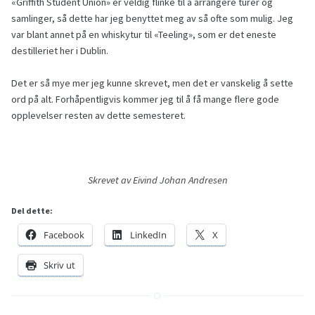
«Griffith Student Union» er veldig flinke til å arrangere turer og
samlinger, så dette har jeg benyttet meg av så ofte som mulig. Jeg
var blant annet på en whiskytur til «Teeling», som er det eneste
destilleriet her i Dublin.
Det er så mye mer jeg kunne skrevet, men det er vanskelig å sette
ord på alt. Forhåpentligvis kommer jeg til å få mange flere gode
opplevelser resten av dette semesteret.
Skrevet av Eivind Johan Andresen
Del dette:
Facebook
LinkedIn
X
Skriv ut