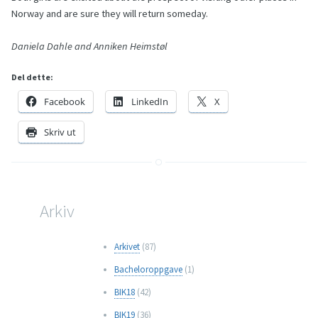
Norway and are sure they will return someday.
Daniela Dahle and Anniken Heimstøl
Del dette:
Facebook
LinkedIn
X
Skriv ut
Arkiv
Arkivet
(87)
Bacheloroppgave
(1)
BIK18
(42)
BIK19
(36)