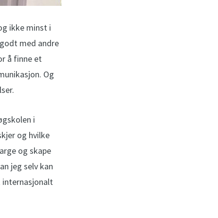
og ikke minst i
re godt med andre
r å finne et
munikasjon. Og
ser.
øgskolen i
kjer og hvilke
farge og skape
an jeg selv kan
 internasjonalt