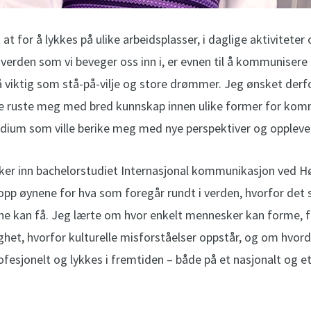
 at for å lykkes på ulike arbeidsplasser, i daglige aktiviteter 
t verden som vi beveger oss inn i, er evnen til å kommunise
 viktig som stå-på-vilje og store drømmer. Jeg ønsket derfo
le ruste meg med bred kunnskap innen ulike former for kom
udium som ville berike meg med nye perspektiver og opplevel
ker inn bachelorstudiet Internasjonal kommunikasjon ved H
 opp øynene for hva som foregår rundt i verden, hvorfor det s
ne kan få. Jeg lærte om hvor enkelt mennesker kan forme, 
ighet, hvorfor kulturelle misforståelser oppstår, og om hvord
esjonelt og lykkes i fremtiden – både på et nasjonalt og et