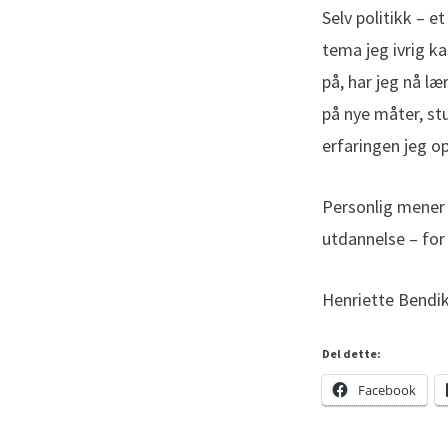
Selv politikk – e
tema jeg ivrig k
på, har jeg nå l
på nye måter, st
erfaringen jeg o
Personlig mener 
utdannelse – for 
Henriette Bendi
Del dette:
Facebook