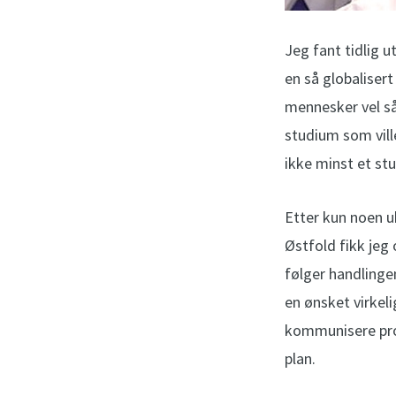
Jeg fant tidlig ut
en så globaliser
mennesker vel så
studium som vil
ikke minst et st
Etter kun noen u
Østfold fikk jeg
følger handlinge
en ønsket virkel
kommunisere prof
plan.