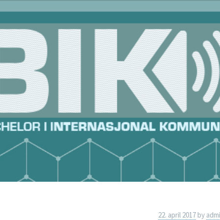
Skip
to
content
22. april 2017
by
adm