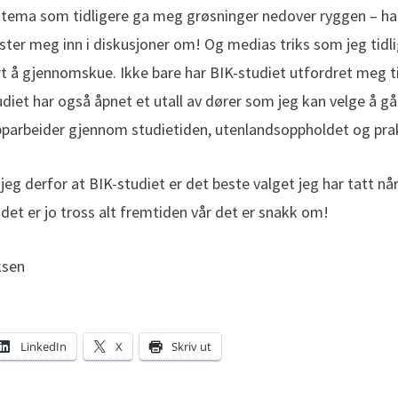
t tema som tidligere ga meg grøsninger nedover ryggen – har n
aster meg inn i diskusjoner om! Og medias triks som jeg tidl
ært å gjennomskue. Ikke bare har BIK-studiet utfordret meg t
udiet har også åpnet et utall av dører som jeg kan velge å 
pparbeider gjennom studietiden, utenlandsoppholdet og pra
jeg derfor at BIK-studiet er det beste valget jeg har tatt nå
det er jo tross alt fremtiden vår det er snakk om!
ksen
LinkedIn
X
Skriv ut