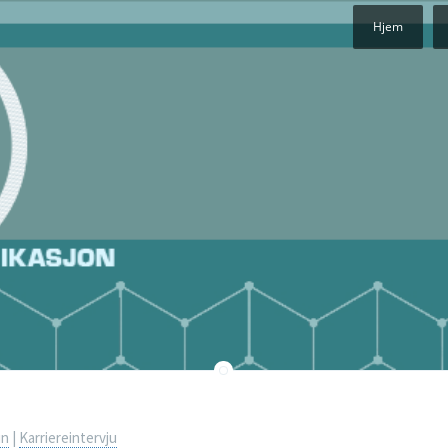
Hjem
in
|
Karriereintervju