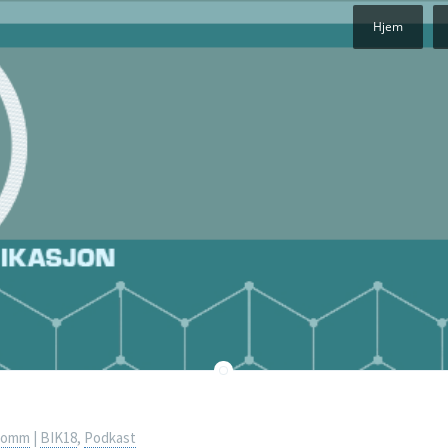
Hjem
komm
|
BIK18
,
Podkast