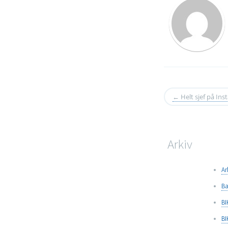
←
Helt sjef på In
Arkiv
Ar
Ba
BI
BI