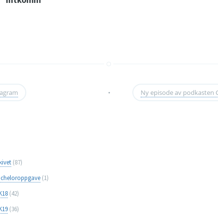
stagram
•
Ny episode av podkasten
kivet
(87)
cheloroppgave
(1)
K18
(42)
K19
(36)