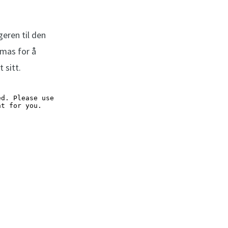
eren til den
omas for å
 sitt.