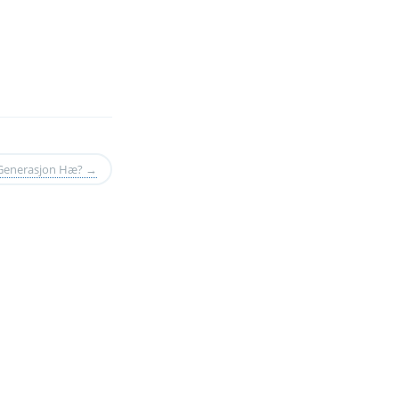
 Generasjon Hæ?
→